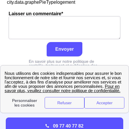
city.data.graphePieTypelogement
Laisser un commentaire*
Envoyer
En savoir plus sur notre politique de
contrôle, traitement et publication des
avis :
cliquez ici
Edf
Val-d'Oise
Enghien-Les-Bains
09 77 40 77 82