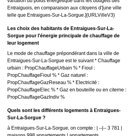
variation du poids énergétique dans les budgets des
Entraiguois, en comparaison aux citoyens d'[une ville
telle que Entraigues-Sur-La-Sorgue.](URLVilleV3)
Les choix des habitants de Entraigues-Sur-La-
Sorgue pour l'énergie principale de chauffage de
leur logement
Le mode de chauffage prépondérant dans la ville de
Entraigues-Sur-La-Sorgue est le suivant * Chauffage
urbain : PropChauffageUrbain % * Fioul :
PropChauffageFioul % * Gaz naturel :
PropChauffageGazReseau % * Electricité :
PropChauffageElec % * Gaz en bouteille ou en citerne :
PropChauffageGazIndiv %
Quels sont les différents logements à Entraigues-
Sur-La-Sorgue ?
à Entraigues-Sur-La-Sorgue, on compte : | --|-- 3 781 |
maisons 998 appartements | appartements