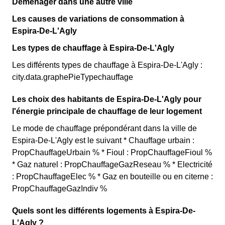
Déménager dans une autre ville
Les causes de variations de consommation à
Espira-De-L'Agly
Les types de chauffage à Espira-De-L'Agly
Les différents types de chauffage à Espira-De-L'Agly :
city.data.graphePieTypechauffage
Les choix des habitants de Espira-De-L'Agly pour
l'énergie principale de chauffage de leur logement
Le mode de chauffage prépondérant dans la ville de
Espira-De-L'Agly est le suivant * Chauffage urbain :
PropChauffageUrbain % * Fioul : PropChauffageFioul %
* Gaz naturel : PropChauffageGazReseau % * Electricité
: PropChauffageElec % * Gaz en bouteille ou en citerne :
PropChauffageGazIndiv %
Quels sont les différents logements à Espira-De-
L'Agly ?