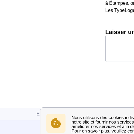
à Étampes, on
Les TypeLoge
Laisser u
Edf
Essonne
Étampes