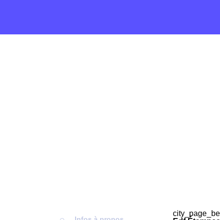
city_page_be
Infos à propos