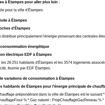
les à Étampes pour aller plus loin :
ile pour la ville d'Étampes
duite à Étampes
roches d'Étampes
istribue principalement l'énergie provenant des centrales élec
a consommation énergétique
n électrique EDF à Étampes
, les 26 251 habitants d'Étampes et les 3574 logements assoc
cité, fournie par EDF Étampes.
de variations de consommation à Étampes
s habitants de Étampes pour l'énergie principale de chauff
auffage prépondérant dans la ville de Étampes est le suivant 
ChauffageFioul % * Gaz naturel : PropChauffageGazReseau % * E