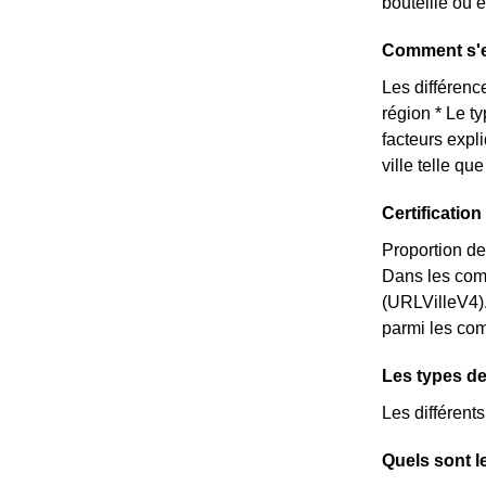
bouteille ou 
Comment s'e
Les différence
région * Le t
facteurs expl
ville telle q
Certificati
Proportion de
Dans les com
(URLVilleV4)
parmi les comm
Les types d
Les différent
Quels sont l