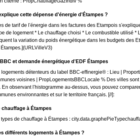
en citerne : PropChauffageGazIndiv %
xplique cette dépense d'énergie d'Étampes ?
s de tarif de l'énergie dans les factures des Etampois s'explique
ype de logement * Le chauffage choisi * Le combustible utilisé *
iquent la variation du poids énergétique dans les budgets des 
ue Étampes.](URLVilleV3)
on BBC et demande énergétique d'EDF Étampes
 logements détenteurs du label BBC-effinergie® : Lieu | Propo
munes voisines | PropLogementsBBCLocale % Des villes sont 
. En observant l'histogramme au-dessus, vous pouvez comparer 
unes environnantes et sur le territoire français. [//]:
e chauffage à Étampes
s types de chauffage à Étampes : city.data.graphePieTypechauf
es différents logements à Étampes ?