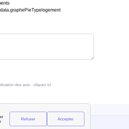
ments
y.data.graphePieTypelogement
blication des avis :
cliquez ici