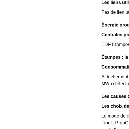
Les liens uti
Pas de lien ut
Énergie pro
Centrales p
EDF Étampes d
Étampes : l
Consommatio
Actuellement
MWh d'électri
Les causes 
Les choix de
Le mode de ch
Fioul : Prop