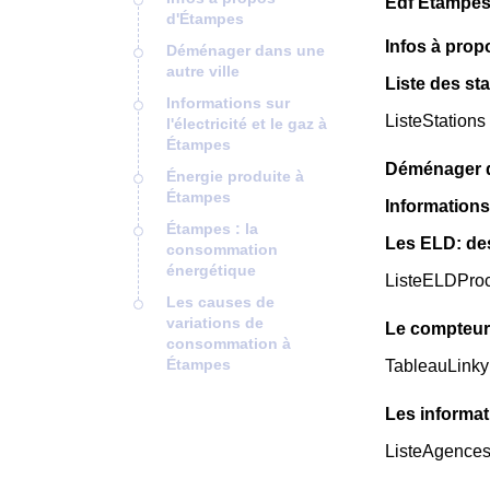
Edf Étampes
d'Étampes
Infos à pro
Déménager dans une
autre ville
Liste des st
Informations sur
ListeStations
l'électricité et le gaz à
Étampes
Déménager da
Énergie produite à
Étampes
Informations 
Étampes : la
Les ELD: de
consommation
énergétique
ListeELDPro
Les causes de
variations de
Le compteur
consommation à
Étampes
TableauLinky
Les informat
ListeAgence