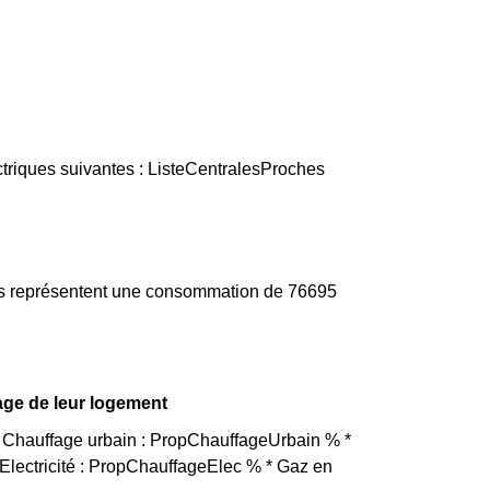
triques suivantes : ListeCentralesProches
iés représentent une consommation de 76695
age de leur logement
* Chauffage urbain : PropChauffageUrbain % *
lectricité : PropChauffageElec % * Gaz en