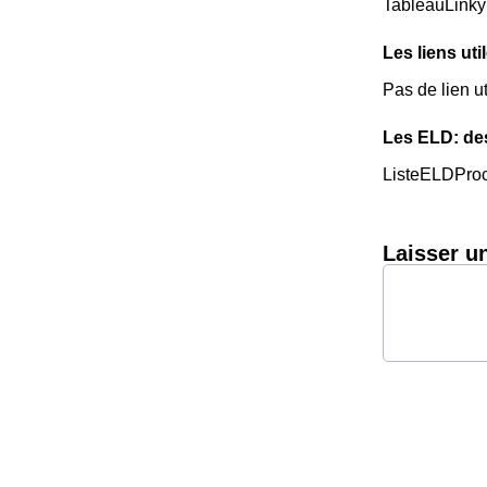
TableauLinky
Les liens uti
Pas de lien ut
Les ELD: de
ListeELDPro
Laisser u