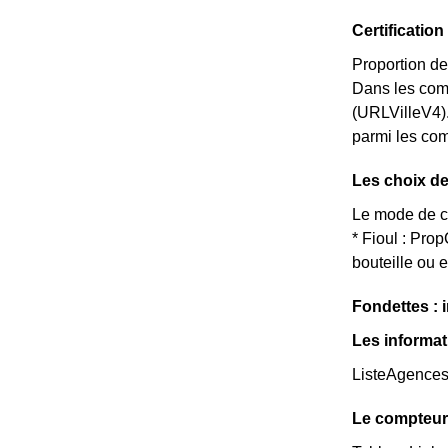
Certificati
Proportion de
Dans les com
(URLVilleV4).
parmi les comm
Les choix de
Le mode de ch
* Fioul : Pr
bouteille ou 
Fondettes : i
Les informat
ListeAgence
Le compteur