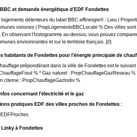
on BBC et demande énergétique d'EDF Fondettes
 logements détenteurs du label BBC-effinergie® : Lieu | Propo
munes voisines | PropLogementsBBCLocale % Des villes sont p
 En observant l'histogramme au-dessus, vous pouvez comparer 
unes environnantes et sur le territoire français. [//]:
s habitants de Fondettes pour l'énergie principale de chau
auffage prépondérant dans la ville de Fondettes est le suivan
opChauffageFioul % * Gaz naturel : PropChauffageGazReseau % *
en citerne : PropChauffageGazIndiv %
nfos concernant l'électricité et le gaz
ions pratiques EDF des villes proches de Fondettes :
sEDFProches
 Linky à Fondettes