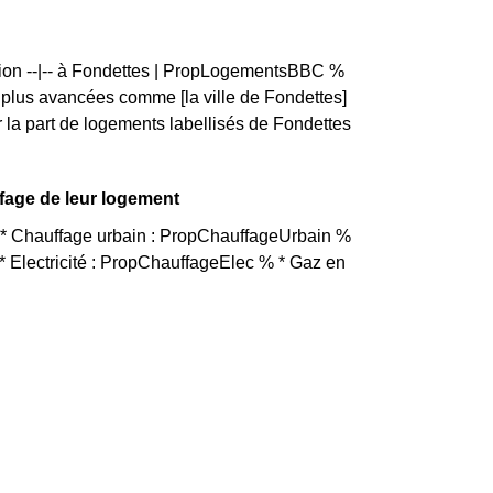
rtion --|-- à Fondettes | PropLogementsBBC %
lus avancées comme [la ville de Fondettes]
la part de logements labellisés de Fondettes
ffage de leur logement
t * Chauffage urbain : PropChauffageUrbain %
 Electricité : PropChauffageElec % * Gaz en