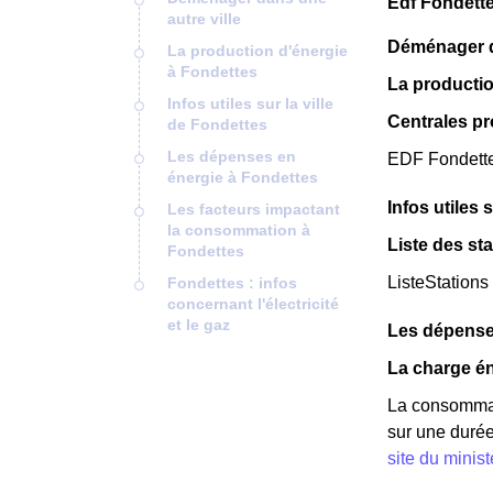
Edf Fondette
autre ville
Déménager da
La production d'énergie
à Fondettes
La productio
Infos utiles sur la ville
Centrales p
de Fondettes
Les dépenses en
EDF Fondettes
énergie à Fondettes
Infos utiles 
Les facteurs impactant
la consommation à
Liste des st
Fondettes
ListeStations
Fondettes : infos
concernant l'électricité
et le gaz
Les dépense
La charge én
La consommat
sur une durée
site du minis