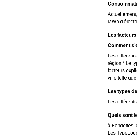
Consommatio
Actuellement
MWh d'électri
Les facteur
Comment s'e
Les différence
région * Le t
facteurs expl
ville telle q
Les types de
Les différent
Quels sont l
à Fondettes, 
Les TypeLoge