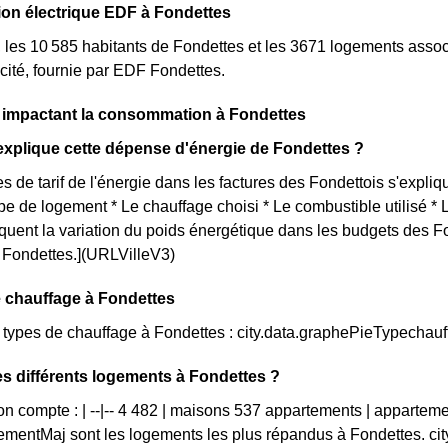
n électrique EDF à Fondettes
, les 10 585 habitants de Fondettes et les 3671 logements ass
cité, fournie par EDF Fondettes.
s impactant la consommation à Fondettes
xplique cette dépense d'énergie de Fondettes ?
s de tarif de l'énergie dans les factures des Fondettois s'expliqu
ype de logement * Le chauffage choisi * Le combustible utilisé *
iquent la variation du poids énergétique dans les budgets des F
ue Fondettes.](URLVilleV3)
 chauffage à Fondettes
s types de chauffage à Fondettes : city.data.graphePieTypechau
es différents logements à Fondettes ?
on compte : | --|-- 4 482 | maisons 537 appartements | appartem
mentMaj sont les logements les plus répandus à Fondettes. ci