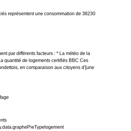
ociés représentent une consommation de 38230
ent par différents facteurs : * La météo de la
 La quantité de logements certifiés BBC Ces
ondettois, en comparaison aux citoyens d'[une
ffage
ents
ty.data.graphePieTypelogement