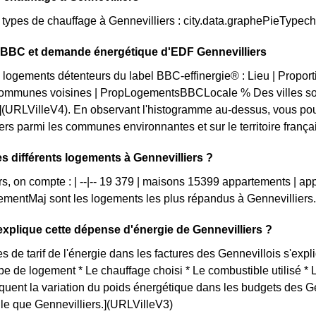
s types de chauffage à Gennevilliers : city.data.graphePieTypec
n BBC et demande énergétique d'EDF Gennevilliers
 logements détenteurs du label BBC-effinergie® : Lieu | Propor
ommunes voisines | PropLogementsBBCLocale % Des villes son
](URLVilleV4). En observant l'histogramme au-dessus, vous pou
rs parmi les communes environnantes et sur le territoire français.
es différents logements à Gennevilliers ?
rs, on compte : | --|-- 19 379 | maisons 15399 appartements | a
mentMaj sont les logements les plus répandus à Gennevilliers
plique cette dépense d'énergie de Gennevilliers ?
s de tarif de l'énergie dans les factures des Gennevillois s'expli
ype de logement * Le chauffage choisi * Le combustible utilisé *
iquent la variation du poids énergétique dans les budgets des 
elle que Gennevilliers.](URLVilleV3)