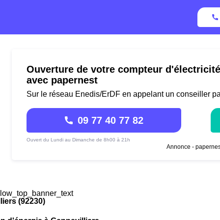
Ouverture de votre compteur d'électricit
avec papernest
Sur le réseau Enedis/ErDF en appelant un conseiller p
09 77 40 77 82
Ouvert du Lundi au Dimanche de 8h00 à 21h
Annonce - papernes
low_top_banner_text
liers (92230)