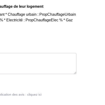
hauffage de leur logement
vant * Chauffage urbain : PropChauffageUrbain
 * Electricité : PropChauffageElec % * Gaz
blication des avis :
cliquez ici