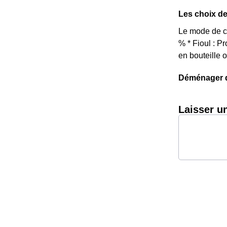
Les choix de
Le mode de ch
% * Fioul : 
en bouteille 
Déménager da
Laisser u