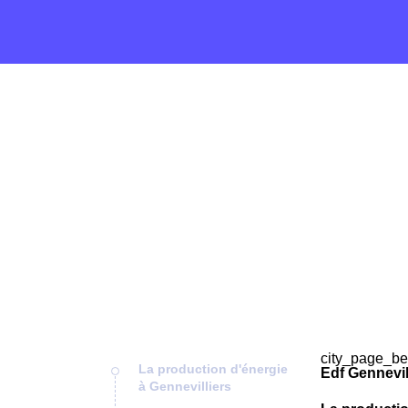
city_page_be
La production d'énergie
Edf Gennevil
à Gennevilliers