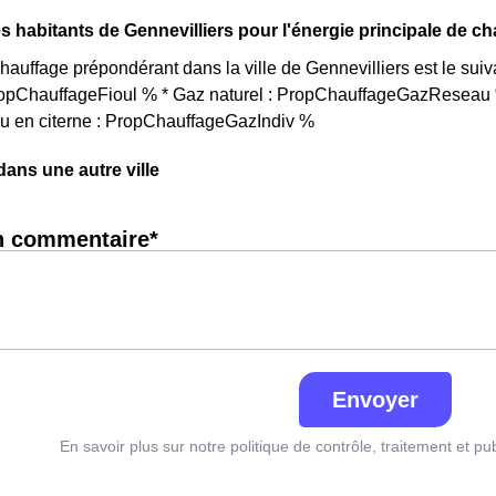
s habitants de Gennevilliers pour l'énergie principale de c
auffage prépondérant dans la ville de Gennevilliers est le sui
PropChauffageFioul % * Gaz naturel : PropChauffageGazReseau %
ou en citerne : PropChauffageGazIndiv %
ns une autre ville
n commentaire*
Envoyer
En savoir plus sur notre politique de contrôle, traitement et pu