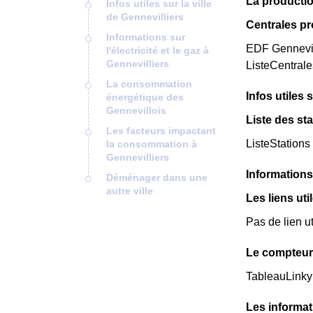
La productio
Infos utiles sur la ville
de Gennevilliers
Centrales pr
Informations sur
EDF Gennevill
l'électricité et le gaz à
Gennevilliers
ListeCentral
La consommation
Infos utiles 
énergétique des
Gennevillois
Liste des st
Les facteurs impactant
ListeStations
la consommation à
Gennevilliers
Informations 
Déménager dans une
autre ville
Les liens uti
Pas de lien ut
Le compteur 
TableauLinky
Les informat