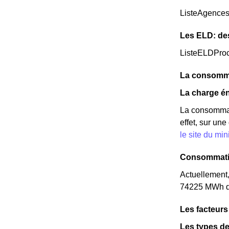
ListeAgence
Les ELD: de
ListeELDPro
La consomma
La charge én
La consommat
effet, sur un
le site du mi
Consommatio
Actuellement,
74225 MWh d'é
Les facteurs
Les types de