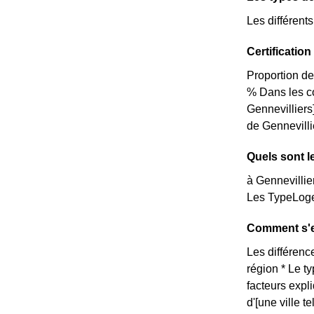
Les différent
Certificatio
Proportion de
% Dans les c
Gennevilliers
de Gennevillie
Quels sont l
à Gennevillie
Les TypeLoge
Comment s'ex
Les différence
région * Le t
facteurs expl
d'[une ville t