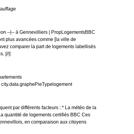
hauffage
tion --|-- à Gennevilliers | PropLogementsBBC
t plus avancées comme [la ville de
vez comparer la part de logements labellisés
 [//]:
ppartements
. city.data.graphePieTypelogement
quent par différents facteurs : * La météo de la
 La quantité de logements certifiés BBC Ces
Gennevillois, en comparaison aux citoyens