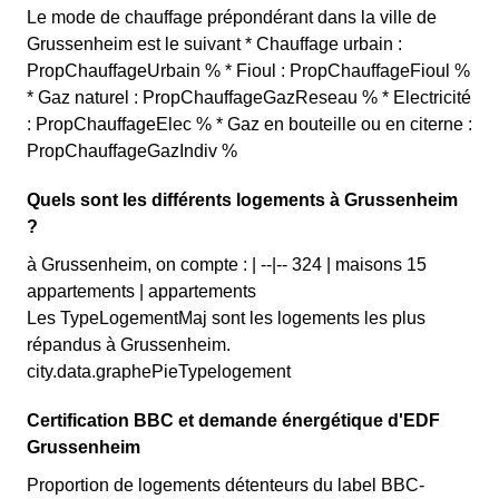
Le mode de chauffage prépondérant dans la ville de
Grussenheim est le suivant * Chauffage urbain :
PropChauffageUrbain % * Fioul : PropChauffageFioul %
* Gaz naturel : PropChauffageGazReseau % * Electricité
: PropChauffageElec % * Gaz en bouteille ou en citerne :
PropChauffageGazIndiv %
Quels sont les différents logements à Grussenheim
?
à Grussenheim, on compte : | --|-- 324 | maisons 15
appartements | appartements
Les TypeLogementMaj sont les logements les plus
répandus à Grussenheim.
city.data.graphePieTypelogement
Certification BBC et demande énergétique d'EDF
Grussenheim
Proportion de logements détenteurs du label BBC-