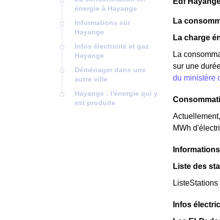
Edf Hayange
énergie à Hayange
La consomma
Informations sur
Hayange
La charge én
Infos électricité et gaz
La consommat
Hayange
sur une durée
Déménager dans une
du ministère
autre ville
Hayange : l'énergie qui y
Consommatio
est produite
Actuellement
MWh d'électri
Information
Liste des st
ListeStations
Infos électri