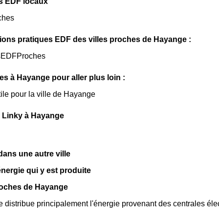
s EDF locaux
ches
ions pratiques EDF des villes proches de Hayange :
sEDFProches
les à Hayange pour aller plus loin :
tile pour la ville de Hayange
 Linky à Hayange
ns une autre ville
énergie qui y est produite
roches de Hayange
istribue principalement l'énergie provenant des centrales éle