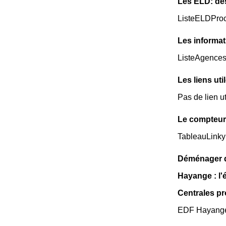
Les ELD: de
ListeELDPro
Les informat
ListeAgence
Les liens uti
Pas de lien u
Le compteur
TableauLinky
Déménager da
Hayange : l'
Centrales p
EDF Hayange d