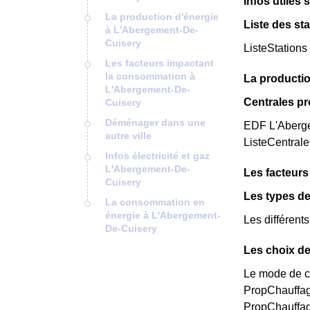
Infos utiles
La production d'énergie
Liste des st
à L'Abergement-De-
Cuisery
ListeStations
Les facteurs impactant
la consommation à
La producti
L'Abergement-De-
Centrales p
Cuisery
Déménager dans une
EDF L'Abergem
autre ville
ListeCentral
Infos électricité et gaz
L'Abergement-De-
Les facteur
Cuisery
Les types d
La consommation en
énergie à L'Abergement-
Les différent
De-Cuisery
Les choix de
Le mode de ch
PropChauffag
PropChauffag