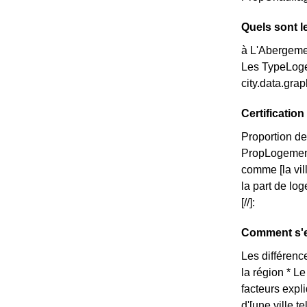
Quels sont l
à L'Abergemen
Les TypeLoge
city.data.gr
Certificati
Proportion de
PropLogemen
comme [la vi
la part de lo
[//]:
Comment s'e
Les différenc
la région * L
facteurs expl
d'[une ville 