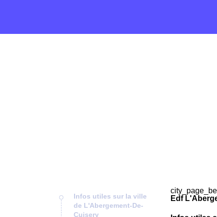
city_page_be
Infos utiles sur la ville
Edf L'Aberg
de L'Abergement-De-
Cuisery