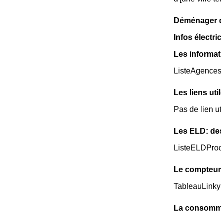
Déménager da
Infos électr
Les informat
ListeAgence
Les liens ut
Pas de lien u
Les ELD: de
ListeELDPro
Le compteur
TableauLinky
La consomma