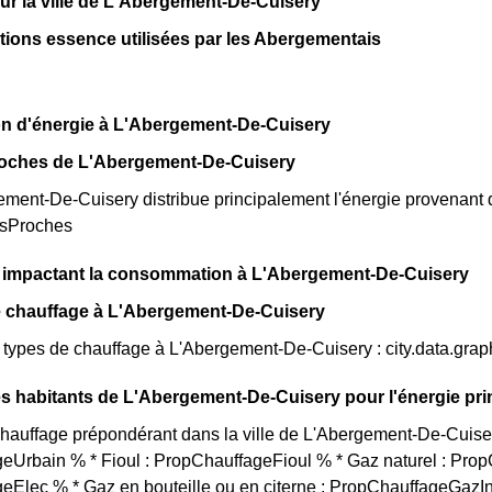
 sur la ville de L'Abergement-De-Cuisery
ations essence utilisées par les Abergementais
on d'énergie à L'Abergement-De-Cuisery
roches de L'Abergement-De-Cuisery
ent-De-Cuisery distribue principalement l'énergie provenant de
esProches
s impactant la consommation à L'Abergement-De-Cuisery
e chauffage à L'Abergement-De-Cuisery
s types de chauffage à L'Abergement-De-Cuisery : city.data.gr
s habitants de L'Abergement-De-Cuisery pour l'énergie pri
auffage prépondérant dans la ville de L'Abergement-De-Cuisery
eUrbain % * Fioul : PropChauffageFioul % * Gaz naturel : Prop
eElec % * Gaz en bouteille ou en citerne : PropChauffageGazI