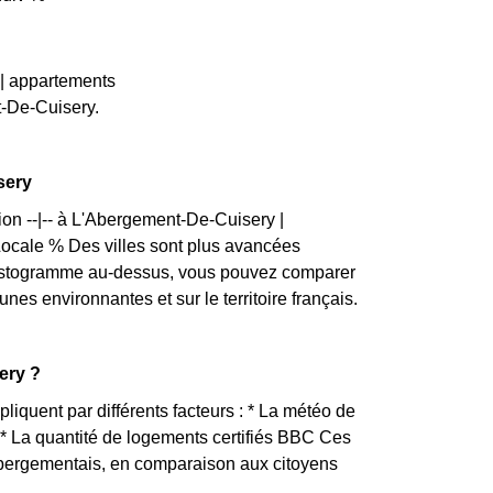
 | appartements
-De-Cuisery.
sery
ion --|-- à L'Abergement-De-Cuisery |
ale % Des villes sont plus avancées
histogramme au-dessus, vous pouvez comparer
s environnantes et sur le territoire français.
ery ?
liquent par différents facteurs : * La météo de
é * La quantité de logements certifiés BBC Ces
 Abergementais, en comparaison aux citoyens