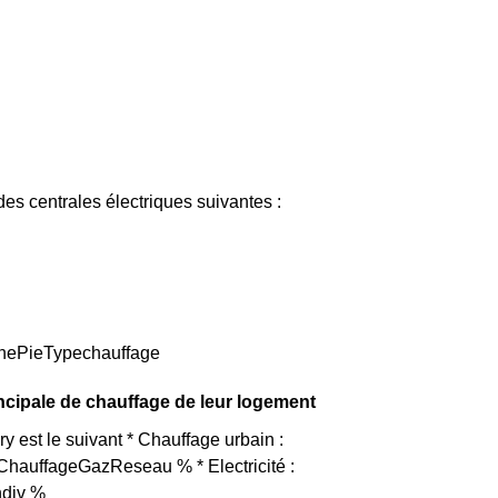
s centrales électriques suivantes :
aphePieTypechauffage
ncipale de chauffage de leur logement
 est le suivant * Chauffage urbain :
ChauffageGazReseau % * Electricité :
ndiv %