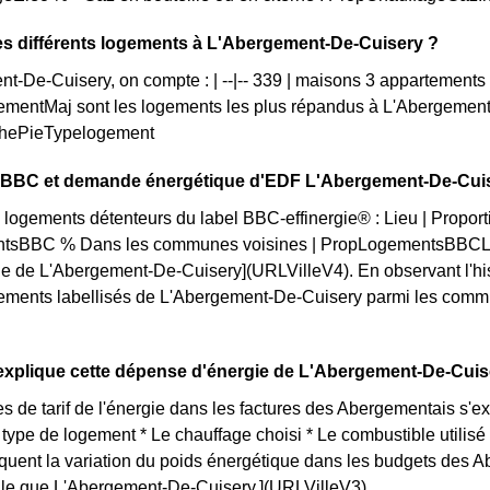
es différents logements à L'Abergement-De-Cuisery ?
t-De-Cuisery, on compte : | --|-- 339 | maisons 3 appartements
mentMaj sont les logements les plus répandus à L'Abergement
aphePieTypelogement
on BBC et demande énergétique d'EDF L'Abergement-De-Cui
 logements détenteurs du label BBC-effinergie® : Lieu | Proport
tsBBC % Dans les communes voisines | PropLogementsBBCLoc
lle de L'Abergement-De-Cuisery](URLVilleV4). En observant l'
gements labellisés de L'Abergement-De-Cuisery parmi les commune
xplique cette dépense d'énergie de L'Abergement-De-Cuis
es de tarif de l'énergie dans les factures des Abergementais s'exp
e type de logement * Le chauffage choisi * Le combustible utilis
iquent la variation du poids énergétique dans les budgets des
telle que L'Abergement-De-Cuisery.](URLVilleV3)