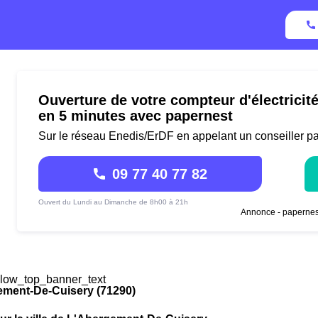
Ouverture de votre compteur d'électrici
en 5 minutes avec papernest
Sur le réseau Enedis/ErDF en appelant un conseiller p
09 77 40 77 82
Ouvert du Lundi au Dimanche de 8h00 à 21h
Annonce - papernes
low_top_banner_text
ement-De-Cuisery (71290)