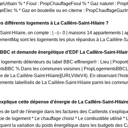
eUrbain % * Fioul : PropChauffageFioul % * Gaz naturel : Prop
eElec % * Gaz en bouteille ou en citerne : PropChauffageGazI
s différents logements à La Caillère-Saint-Hilaire ?
-Saint-Hilaire, on compte : | --|-- 0 | maisons 14 appartements |
entMaj sont les logements les plus répandus à La Caillère-Sa
n BBC et demande énergétique d'EDF La Caillère-Saint-Hilai
 logements détenteurs du label BBC-effinergie® : Lieu | Proportion
tsBBC % Dans les communes voisines | PropLogementsBBCLoc
le de La Caillère-Saint-Hilaire](URLVilleV4). En observant l'
gements labellisés de La Caillère-Saint-Hilaire parmi les commune
plique cette dépense d'énergie de La Caillère-Saint-Hilair
s de tarif de l'énergie dans les factures des Caillerots s'explique
ype de logement * Le chauffage choisi * Le combustible utilisé *
iquent la variation du poids énergétique dans les budgets des C