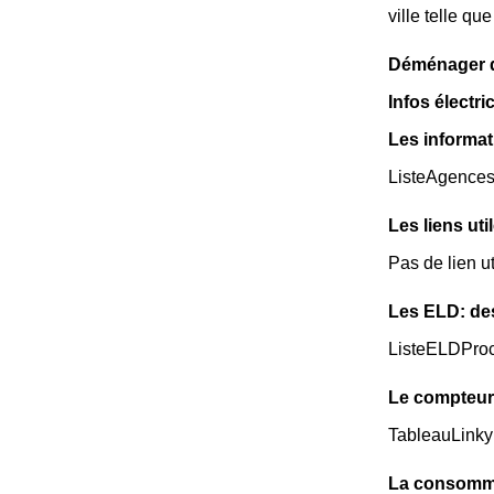
ville telle qu
Déménager da
Infos électri
Les informat
ListeAgence
Les liens uti
Pas de lien ut
Les ELD: de
ListeELDPro
Le compteur 
TableauLinky
La consommat