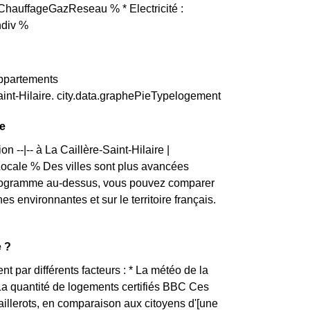
ChauffageGazReseau % * Electricité :
ndiv %
 appartements
int-Hilaire. city.data.graphePieTypelogement
re
 --|-- à La Caillère-Saint-Hilaire |
ale % Des villes sont plus avancées
histogramme au-dessus, vous pouvez comparer
s environnantes et sur le territoire français.
e ?
nt par différents facteurs : * La météo de la
 La quantité de logements certifiés BBC Ces
aillerots, en comparaison aux citoyens d'[une