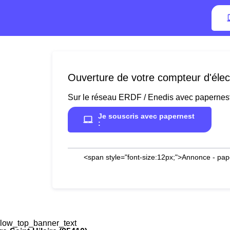
Ouverture de votre compteur d'électr
Sur le réseau ERDF / Enedis avec papernes
Je souscris avec papernest
:
<span style="font-size:12px;">Annonce - pap
low_top_banner_text