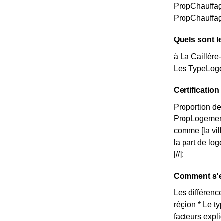
PropChauffag
PropChauffag
Quels sont le
à La Caillère
Les TypeLogem
Certificatio
Proportion de
PropLogemen
comme [la vil
la part de lo
[//]:
Comment s'ex
Les différence
région * Le t
facteurs expl