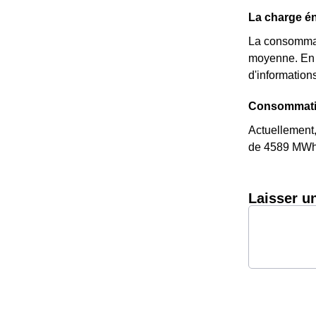
La charge én
La consommati
moyenne. En e
d'informations
Consommation
Actuellement,
de 4589 MWh d
Laisser u