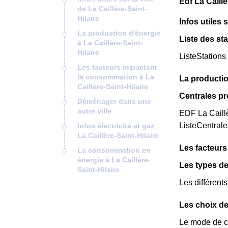
Edf La Caillè
de La Caillère-Saint-
Hilaire
Infos utiles s
La production d'énergie
Liste des sta
à La Caillère-Saint-
Hilaire
ListeStations
Les facteurs impactant
la consommation à La
La production
Caillère-Saint-Hilaire
Centrales pr
Déménager dans une
autre ville
EDF La Caillè
ListeCentral
Infos électricité et gaz
La Caillère-Saint-Hilaire
Les facteurs
La consommation en
énergie à La Caillère-
Les types de
Saint-Hilaire
Les différent
Les choix de
Le mode de ch