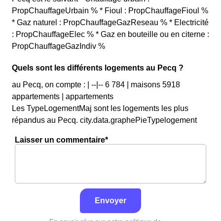
PropChauffageUrbain % * Fioul : PropChauffageFioul %
* Gaz naturel : PropChauffageGazReseau % * Electricité
: PropChauffageElec % * Gaz en bouteille ou en citerne :
PropChauffageGazIndiv %
Quels sont les différents logements au Pecq ?
au Pecq, on compte : | --|-- 6 784 | maisons 5918
appartements | appartements
Les TypeLogementMaj sont les logements les plus
répandus au Pecq. city.data.graphePieTypelogement
Laisser un commentaire*
Envoyer