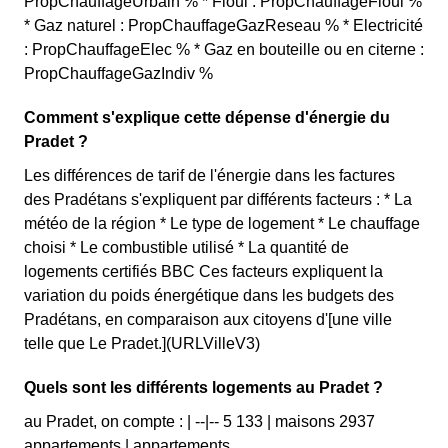
PropChauffageUrbain % * Fioul : PropChauffageFioul %
* Gaz naturel : PropChauffageGazReseau % * Electricité
: PropChauffageElec % * Gaz en bouteille ou en citerne :
PropChauffageGazIndiv %
Comment s'explique cette dépense d'énergie du
Pradet ?
Les différences de tarif de l'énergie dans les factures
des Pradétans s'expliquent par différents facteurs : * La
météo de la région * Le type de logement * Le chauffage
choisi * Le combustible utilisé * La quantité de
logements certifiés BBC Ces facteurs expliquent la
variation du poids énergétique dans les budgets des
Pradétans, en comparaison aux citoyens d'[une ville
telle que Le Pradet.](URLVilleV3)
Quels sont les différents logements au Pradet ?
au Pradet, on compte : | --|-- 5 133 | maisons 2937
appartements | appartements