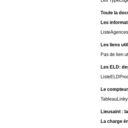
Les TypeLoge
Toute la docu
Les informat
ListeAgence
Les liens uti
Pas de lien ut
Les ELD: de
ListeELDPro
Le compteur 
TableauLinky
Lieusaint : 
La charge én