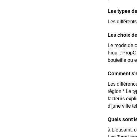
Les types de
Les différent
Les choix de
Le mode de ch
Fioul : Prop
bouteille ou 
Comment s'ex
Les différence
région * Le t
facteurs expl
d'[une ville t
Quels sont l
à Lieusaint, 