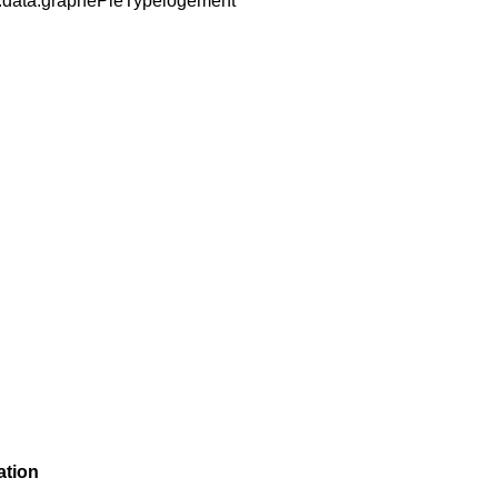
ty.data.graphePieTypelogement
ation