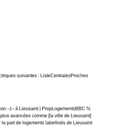
ctriques suivantes : ListeCentralesProches
tion --|-- à Lieusaint | PropLogementsBBC %
us avancées comme [la ville de Lieusaint]
a part de logements labellisés de Lieusaint