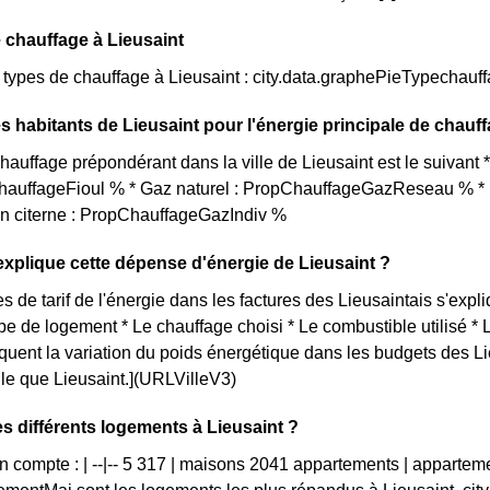
 chauffage à Lieusaint
s types de chauffage à Lieusaint : city.data.graphePieTypechauf
s habitants de Lieusaint pour l'énergie principale de chauf
auffage prépondérant dans la ville de Lieusaint est le suivant
ChauffageFioul % * Gaz naturel : PropChauffageGazReseau % * E
en citerne : PropChauffageGazIndiv %
plique cette dépense d'énergie de Lieusaint ?
s de tarif de l'énergie dans les factures des Lieusaintais s'expli
ype de logement * Le chauffage choisi * Le combustible utilisé *
iquent la variation du poids énergétique dans les budgets des L
elle que Lieusaint.](URLVilleV3)
es différents logements à Lieusaint ?
on compte : | --|-- 5 317 | maisons 2041 appartements | appartem