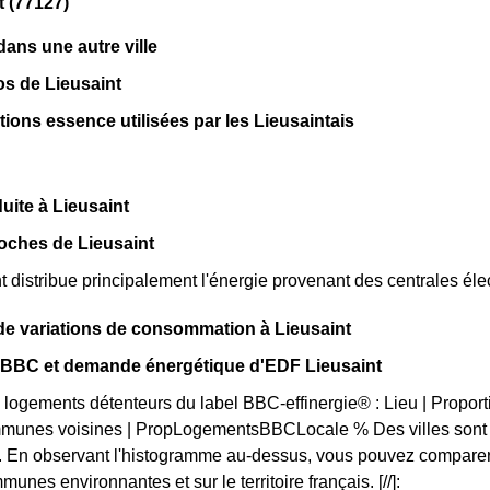
t (77127)
ns une autre ville
os de Lieusaint
tions essence utilisées par les Lieusaintais
uite à Lieusaint
oches de Lieusaint
 distribue principalement l'énergie provenant des centrales éle
de variations de consommation à Lieusaint
n BBC et demande énergétique d'EDF Lieusaint
 logements détenteurs du label BBC-effinergie® : Lieu | Propor
munes voisines | PropLogementsBBCLocale % Des villes sont pl
 En observant l'histogramme au-dessus, vous pouvez comparer l
unes environnantes et sur le territoire français. [//]: