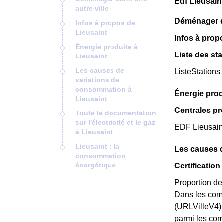
Edf Lieusain
autre ville
Déménager da
Infos à propos de
Lieusaint
Infos à prop
Énergie produite à
Liste des sta
Lieusaint
Les causes de
ListeStations
variations de
consommation à
Énergie prod
Lieusaint
Centrales pr
Toute la documentation
sur l'électricité et le gaz
EDF Lieusaint
à Lieusaint
Lieusaint : la
Les causes 
consommation
énergétique
Certificatio
Proportion de
Dans les com
(URLVilleV4).
parmi les comm