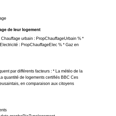
fage
fage de leur logement
 * Chauffage urbain : PropChauffageUrbain % *
lectricité : PropChauffageElec % * Gaz en
quent par différents facteurs : * La météo de la
 La quantité de logements certifiés BBC Ces
ieusaintais, en comparaison aux citoyens
ents