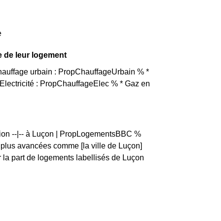
e
e de leur logement
Chauffage urbain : PropChauffageUrbain % *
lectricité : PropChauffageElec % * Gaz en
rtion --|-- à Luçon | PropLogementsBBC %
lus avancées comme [la ville de Luçon]
la part de logements labellisés de Luçon