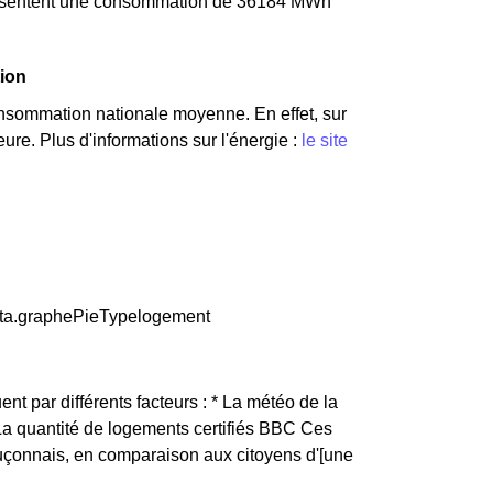
présentent une consommation de 36184 MWh
tion
nsommation nationale moyenne. En effet, sur
re. Plus d'informations sur l'énergie :
le site
data.graphePieTypelogement
ent par différents facteurs : * La météo de la
 La quantité de logements certifiés BBC Ces
Luçonnais, en comparaison aux citoyens d'[une