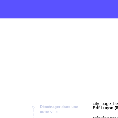
city_page_be
Déménager dans une
Edf Luçon (
autre ville