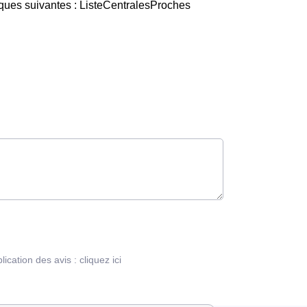
iques suivantes : ListeCentralesProches
blication des avis :
cliquez ici