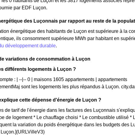
, les 0 habitants de Luçon et les 3817 logements associés re
 fournie par EDF Luçon.
ergétique des Luçonnais par rapport au reste de la popula
ion énergétique des habitants de Luçon est supérieure à la co
ntique, ils consomment supérieure MWh par habitant en supérieu
 du développement durable
.
de variations de consommation à Luçon
es différents logements à Luçon ?
ompte : | --|-- 0 | maisons 1605 appartements | appartements
mentMaj sont les logements les plus répandus à Luçon. city.
xplique cette dépense d'énergie de Luçon ?
s de tarif de l'énergie dans les factures des Luçonnais s'expliqu
ype de logement * Le chauffage choisi * Le combustible utilisé *
iquent la variation du poids énergétique dans les budgets des 
ue Luçon.](URLVilleV3)