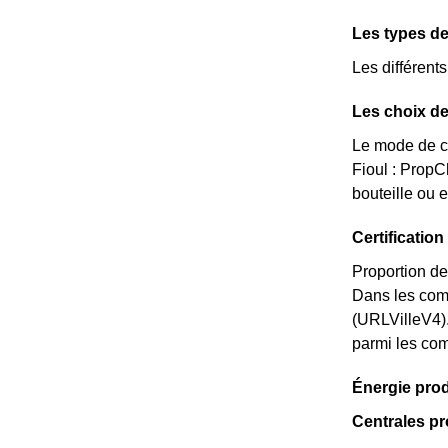
Les types d
Les différent
Les choix de
Le mode de ch
Fioul : Prop
bouteille ou 
Certificati
Proportion de
Dans les com
(URLVilleV4)
parmi les comm
Énergie pro
Centrales p