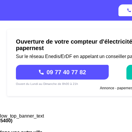
Ouverture de votre compteur d'électricit
papernest
Sur le réseau Enedis/ErDF en appelant un conseiller p
09 77 40 77 82
Ouvert du Lundi au Dimanche de 8h00 à 21h
Annonce - papernes
low_top_banner_text
85400)