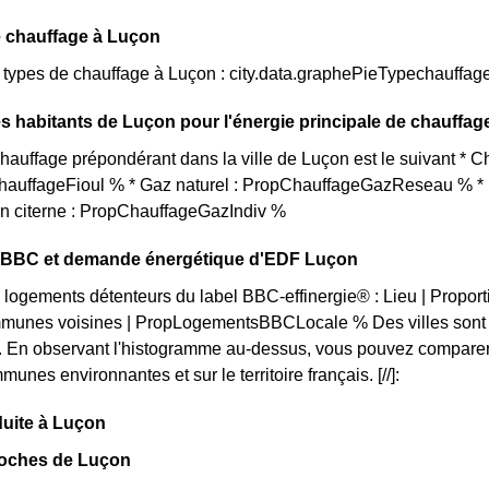
e chauffage à Luçon
s types de chauffage à Luçon : city.data.graphePieTypechauffag
s habitants de Luçon pour l'énergie principale de chauffag
auffage prépondérant dans la ville de Luçon est le suivant * 
ChauffageFioul % * Gaz naturel : PropChauffageGazReseau % * E
en citerne : PropChauffageGazIndiv %
on BBC et demande énergétique d'EDF Luçon
 logements détenteurs du label BBC-effinergie® : Lieu | Propo
munes voisines | PropLogementsBBCLocale % Des villes sont p
. En observant l'histogramme au-dessus, vous pouvez comparer 
unes environnantes et sur le territoire français. [//]:
duite à Luçon
roches de Luçon