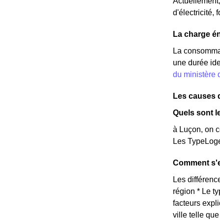
Actuellement
d'électricité,
La charge én
La consommat
une durée ide
du ministère
Les causes 
Quels sont l
à Luçon, on c
Les TypeLoge
Comment s'e
Les différence
région * Le t
facteurs expl
ville telle q