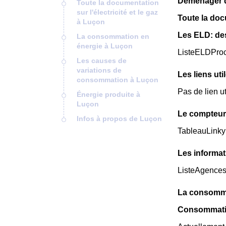
Déménager da
Toute la documentation
sur l'électricité et le gaz
Toute la docu
à Luçon
Les ELD: de
La consommation en
énergie à Luçon
ListeELDPro
Les causes de
variations de
Les liens uti
consommation à Luçon
Pas de lien ut
Énergie produite à
Luçon
Le compteur
Infos à propos de Luçon
TableauLinky
Les informat
ListeAgence
La consomma
Consommatio