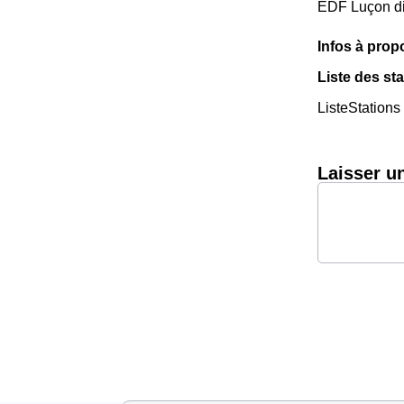
EDF Luçon dis
Infos à pro
Liste des st
ListeStations
Laisser u