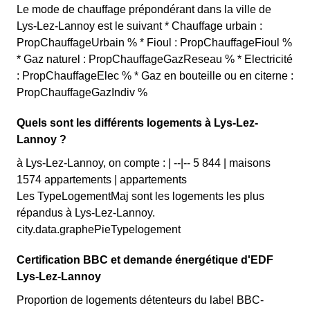
Le mode de chauffage prépondérant dans la ville de
Lys-Lez-Lannoy est le suivant * Chauffage urbain :
PropChauffageUrbain % * Fioul : PropChauffageFioul %
* Gaz naturel : PropChauffageGazReseau % * Electricité
: PropChauffageElec % * Gaz en bouteille ou en citerne :
PropChauffageGazIndiv %
Quels sont les différents logements à Lys-Lez-
Lannoy ?
à Lys-Lez-Lannoy, on compte : | --|-- 5 844 | maisons
1574 appartements | appartements
Les TypeLogementMaj sont les logements les plus
répandus à Lys-Lez-Lannoy.
city.data.graphePieTypelogement
Certification BBC et demande énergétique d'EDF
Lys-Lez-Lannoy
Proportion de logements détenteurs du label BBC-