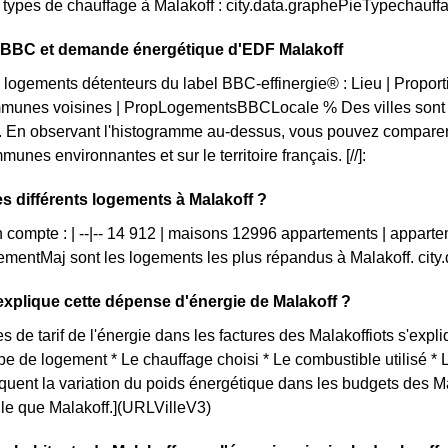
s types de chauffage à Malakoff : city.data.graphePieTypechauff
n BBC et demande énergétique d'EDF Malakoff
 logements détenteurs du label BBC-effinergie® : Lieu | Propor
munes voisines | PropLogementsBBCLocale % Des villes sont p
 En observant l'histogramme au-dessus, vous pouvez comparer l
unes environnantes et sur le territoire français. [//]:
es différents logements à Malakoff ?
n compte : | --|-- 14 912 | maisons 12996 appartements | appart
mentMaj sont les logements les plus répandus à Malakoff. cit
plique cette dépense d'énergie de Malakoff ?
s de tarif de l'énergie dans les factures des Malakoffiots s'expli
ype de logement * Le chauffage choisi * Le combustible utilisé *
iquent la variation du poids énergétique dans les budgets des M
elle que Malakoff.](URLVilleV3)