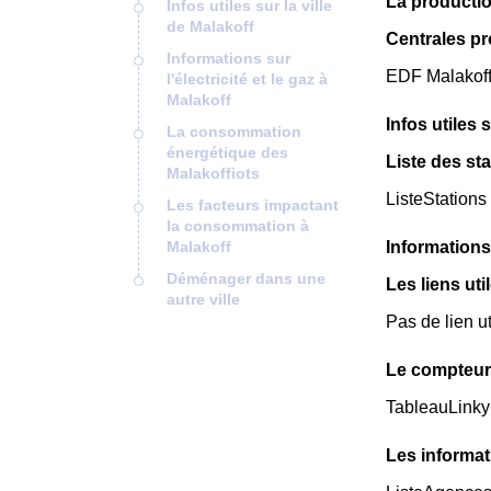
La productio
Infos utiles sur la ville
de Malakoff
Centrales pr
Informations sur
EDF Malakoff 
l'électricité et le gaz à
Malakoff
Infos utiles 
La consommation
énergétique des
Liste des sta
Malakoffiots
ListeStations
Les facteurs impactant
la consommation à
Malakoff
Informations 
Déménager dans une
Les liens uti
autre ville
Pas de lien ut
Le compteur 
TableauLinky
Les informat