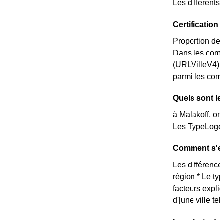
Les différent
Certificatio
Proportion de
Dans les com
(URLVilleV4).
parmi les comm
Quels sont l
à Malakoff, o
Les TypeLoge
Comment s'ex
Les différence
région * Le t
facteurs expl
d'[une ville t