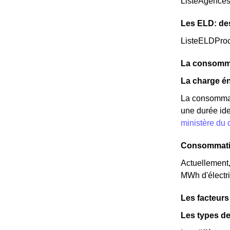
ListeAgence
Les ELD: de
ListeELDPro
La consomma
La charge én
La consommati
une durée ide
ministère du
Consommatio
Actuellement
MWh d'électri
Les facteurs
Les types de