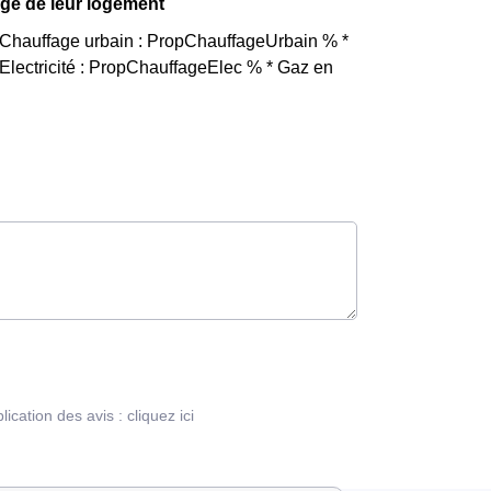
age de leur logement
* Chauffage urbain : PropChauffageUrbain % *
lectricité : PropChauffageElec % * Gaz en
blication des avis :
cliquez ici