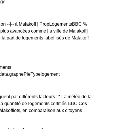
age
tion --|-- à Malakoff | PropLogementsBBC %
lus avancées comme [la ville de Malakoff]
a part de logements labellisés de Malakoff
ements
y.data.graphePieTypelogement
quent par différents facteurs : * La météo de la
 La quantité de logements certifiés BBC Ces
alakoffiots, en comparaison aux citoyens