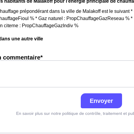
s habitants de Malakoff pour l'énergie principale de chauff
auffage prépondérant dans la ville de Malakoff est le suivant 
ChauffageFioul % * Gaz naturel : PropChauffageGazReseau % * E
en citerne : PropChauffageGazIndiv %
ns une autre ville
n commentaire*
Envoyer
En savoir plus sur notre politique de contrôle, traitement et pu