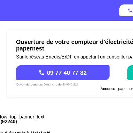
Ouverture de votre compteur d'électricit
papernest
Sur le réseau Enedis/ErDF en appelant un conseiller p
09 77 40 77 82
Ouvert du Lundi au Dimanche de 8h00 à 21h
Annonce - papernes
low_top_banner_text
 (92240)