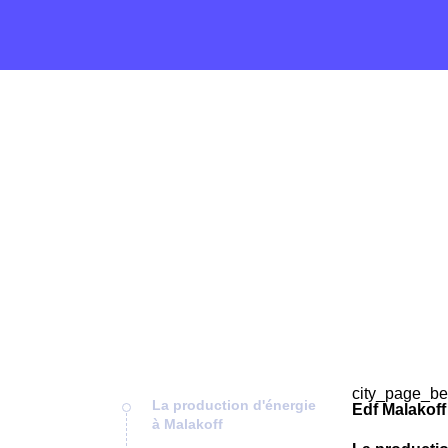
city_page_be
La production d'énergie
Edf Malakoff
à Malakoff