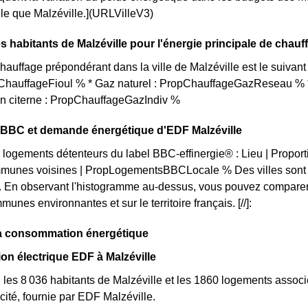
elle que Malzéville.](URLVilleV3)
s habitants de Malzéville pour l'énergie principale de chau
auffage prépondérant dans la ville de Malzéville est le suiva
opChauffageFioul % * Gaz naturel : PropChauffageGazReseau % *
en citerne : PropChauffageGazIndiv %
n BBC et demande énergétique d'EDF Malzéville
 logements détenteurs du label BBC-effinergie® : Lieu | Propor
munes voisines | PropLogementsBBCLocale % Des villes sont pl
 En observant l'histogramme au-dessus, vous pouvez comparer l
unes environnantes et sur le territoire français. [//]:
 la consommation énergétique
n électrique EDF à Malzéville
 les 8 036 habitants de Malzéville et les 1860 logements ass
cité, fournie par EDF Malzéville.