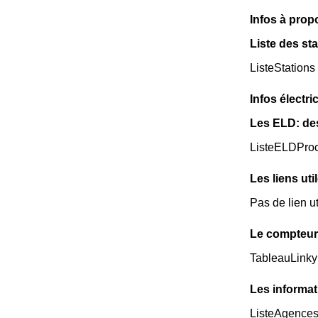
Infos à prop
Liste des sta
ListeStations
Infos électri
Les ELD: de
ListeELDPro
Les liens uti
Pas de lien ut
Le compteur 
TableauLinky
Les informat
ListeAgence