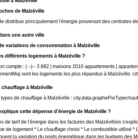
uite à Malzéville
oches de Malzéville
e distribue principalement l'énergie provenant des centrales él
ns une autre ville
e variations de consommation à Malzéville
es différents logements à Malzéville ?
 on compte : | --|-- 3 682 | maisons 2010 appartements | apparte
mentMaj sont les logements les plus répandus à Malzéville. c
 chauffage à Malzéville
s types de chauffage à Malzéville : city.data.graphePieTypechau
plique cette dépense d'énergie de Malzéville ?
s de tarif de l'énergie dans les factures des Malzévillois s'expli
ype de logement * Le chauffage choisi * Le combustible utilisé *
iquent la variation du poids énergétique dans les budgets des M