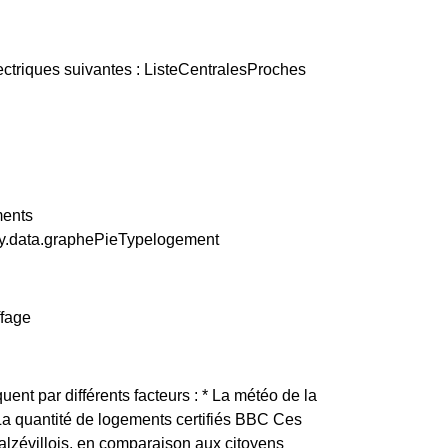
ectriques suivantes : ListeCentralesProches
ments
ity.data.graphePieTypelogement
ffage
quent par différents facteurs : * La météo de la
 La quantité de logements certifiés BBC Ces
alzévillois, en comparaison aux citoyens