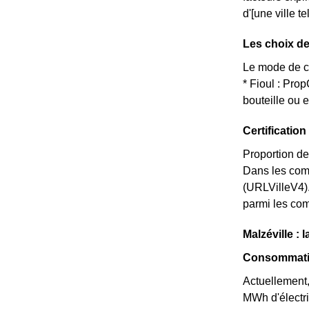
d'[une ville t
Les choix de
Le mode de ch
* Fioul : Pr
bouteille ou 
Certificatio
Proportion de
Dans les com
(URLVilleV4).
parmi les comm
Malzéville :
Consommatio
Actuellement,
MWh d'électri