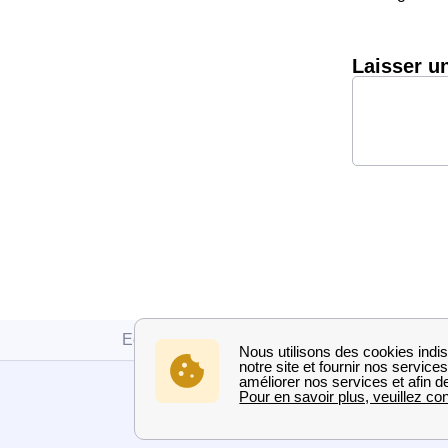
Laisser u
Edf
Meurthe-et-Moselle
Malzéville