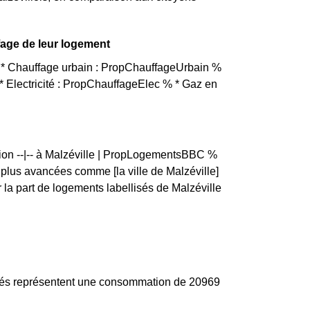
ffage de leur logement
nt * Chauffage urbain : PropChauffageUrbain %
 Electricité : PropChauffageElec % * Gaz en
tion --|-- à Malzéville | PropLogementsBBC %
us avancées comme [la ville de Malzéville]
a part de logements labellisés de Malzéville
ociés représentent une consommation de 20969