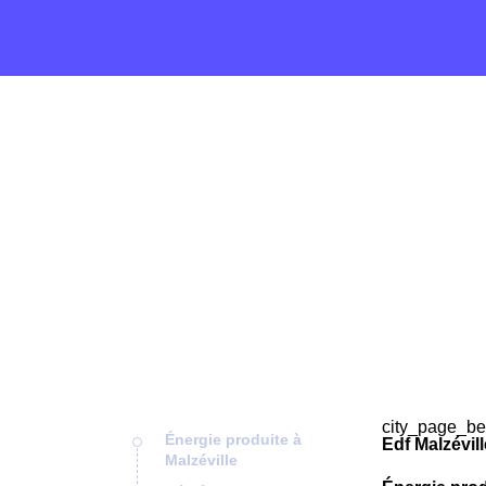
city_page_be
Énergie produite à
Edf Malzévill
Malzéville