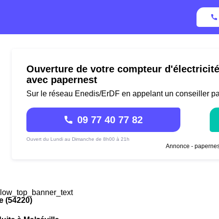
Ouverture de votre compteur d'électricité
avec papernest
Sur le réseau Enedis/ErDF en appelant un conseiller p
09 77 40 77 82
Ouvert du Lundi au Dimanche de 8h00 à 21h
Annonce - papernes
low_top_banner_text
e (54220)