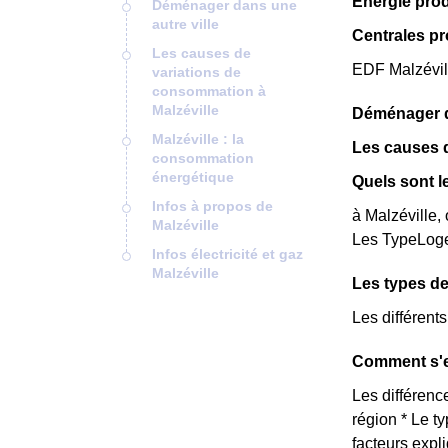
Énergie prod
Déménager dans une
autre ville
Centrales pr
Les causes de
EDF Malzévill
variations de
consommation à
Malzéville
Déménager da
Malzéville : la
Les causes d
consommation
énergétique
Quels sont l
Infos à propos de
à Malzéville,
Malzéville
Les TypeLoge
Infos électricité et gaz
Malzéville
Les types de
Les différent
Comment s'ex
Les différence
région * Le t
facteurs expl