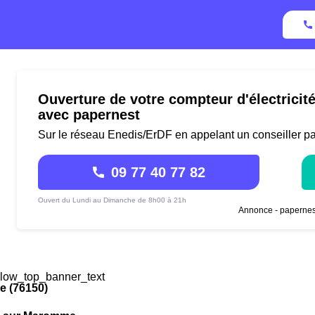
Ouverture de votre compteur d'électrici
avec papernest
Sur le réseau Enedis/ErDF en appelant un conseiller p
09 77 40 77 82
Ouvert du Lundi au Dimanche de 8h00 à 21h
Annonce - papernes
low_top_banner_text
 (76150)