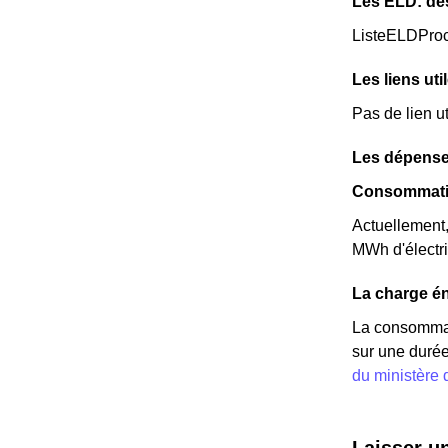
Les ELD: de
ListeELDPro
Les liens uti
Pas de lien u
Les dépense
Consommati
Actuellement
MWh d'électr
La charge én
La consommat
sur une durée
du ministère