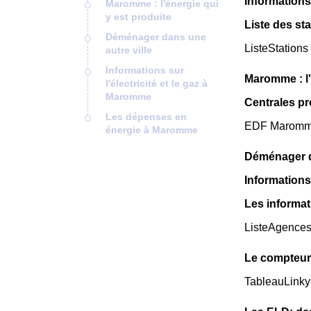
Information
Maromme : l'énergie qui
y est produite
Liste des st
Déménager dans une
ListeStations
autre ville
Informations sur
Maromme : l'
l'électricité et le gaz à
Maromme
Centrales p
Les dépenses en
EDF Maromme d
énergie à Maromme
Déménager da
Informations 
Les informat
ListeAgence
Le compteur
TableauLinky