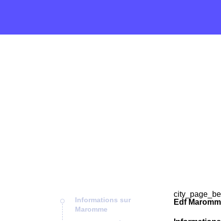
city_page_be
Informations sur
Edf Maromme
Maromme