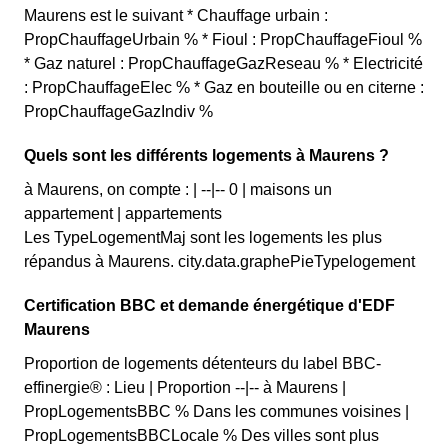
Maurens est le suivant * Chauffage urbain :
PropChauffageUrbain % * Fioul : PropChauffageFioul %
* Gaz naturel : PropChauffageGazReseau % * Electricité
: PropChauffageElec % * Gaz en bouteille ou en citerne :
PropChauffageGazIndiv %
Quels sont les différents logements à Maurens ?
à Maurens, on compte : | --|-- 0 | maisons un
appartement | appartements
Les TypeLogementMaj sont les logements les plus
répandus à Maurens. city.data.graphePieTypelogement
Certification BBC et demande énergétique d'EDF
Maurens
Proportion de logements détenteurs du label BBC-
effinergie® : Lieu | Proportion --|-- à Maurens |
PropLogementsBBC % Dans les communes voisines |
PropLogementsBBCLocale % Des villes sont plus