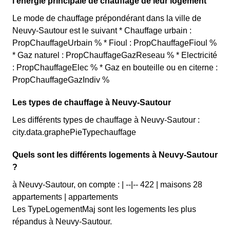
l'énergie principale de chauffage de leur logement
Le mode de chauffage prépondérant dans la ville de
Neuvy-Sautour est le suivant * Chauffage urbain :
PropChauffageUrbain % * Fioul : PropChauffageFioul %
* Gaz naturel : PropChauffageGazReseau % * Electricité
: PropChauffageElec % * Gaz en bouteille ou en citerne :
PropChauffageGazIndiv %
Les types de chauffage à Neuvy-Sautour
Les différents types de chauffage à Neuvy-Sautour :
city.data.graphePieTypechauffage
Quels sont les différents logements à Neuvy-Sautour
?
à Neuvy-Sautour, on compte : | --|-- 422 | maisons 28
appartements | appartements
Les TypeLogementMaj sont les logements les plus
répandus à Neuvy-Sautour.