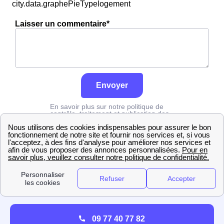
city.data.graphePieTypelogement
Laisser un commentaire*
Envoyer
En savoir plus sur notre politique de
contrôle, traitement et publication des
avis :
cliquez ici
Edf
Yonne
Neuvy-Sautour
09 77 40 77 82