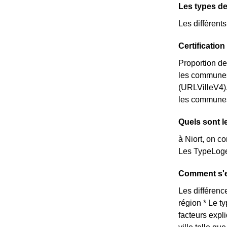
Les types de
Les différent
Certificatio
Proportion de
les communes
(URLVilleV4).
les communes e
Quels sont l
à Niort, on c
Les TypeLoge
Comment s'ex
Les différence
région * Le t
facteurs expl