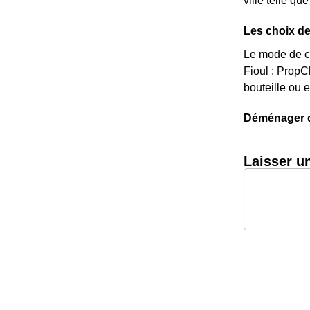
ville telle qu
Les choix de
Le mode de ch
Fioul : Prop
bouteille ou 
Déménager da
Laisser u