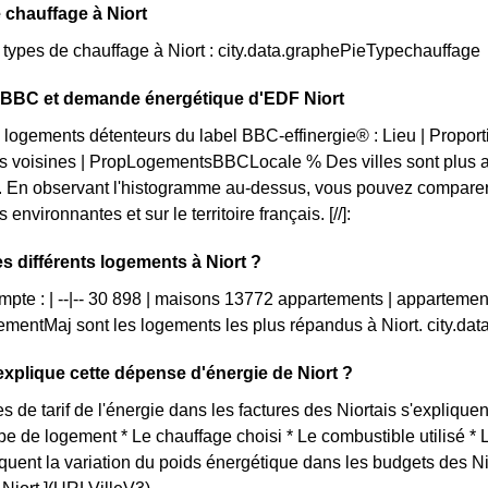
 chauffage à Niort
s types de chauffage à Niort : city.data.graphePieTypechauffage
n BBC et demande énergétique d'EDF Niort
 logements détenteurs du label BBC-effinergie® : Lieu | Propor
 voisines | PropLogementsBBCLocale % Des villes sont plus av
 En observant l'histogramme au-dessus, vous pouvez comparer l
nvironnantes et sur le territoire français. [//]:
es différents logements à Niort ?
ompte : | --|-- 30 898 | maisons 13772 appartements | appartemen
mentMaj sont les logements les plus répandus à Niort. city.d
plique cette dépense d'énergie de Niort ?
s de tarif de l'énergie dans les factures des Niortais s'expliquent
ype de logement * Le chauffage choisi * Le combustible utilisé *
iquent la variation du poids énergétique dans les budgets des N