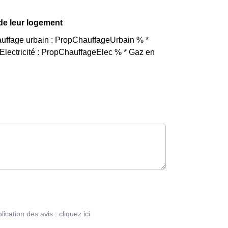
 de leur logement
hauffage urbain : PropChauffageUrbain % *
lectricité : PropChauffageElec % * Gaz en
blication des avis :
cliquez ici