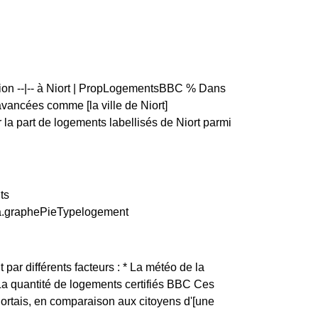
tion --|-- à Niort | PropLogementsBBC % Dans
ancées comme [la ville de Niort]
a part de logements labellisés de Niort parmi
ts
ata.graphePieTypelogement
 par différents facteurs : * La météo de la
 La quantité de logements certifiés BBC Ces
iortais, en comparaison aux citoyens d'[une