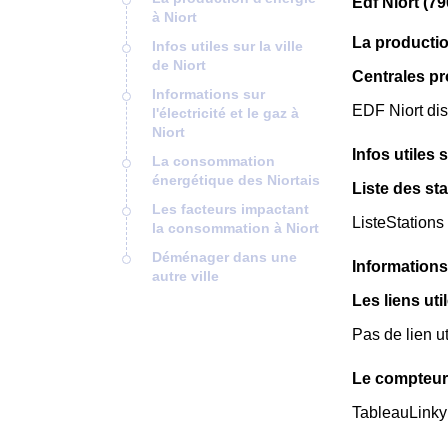
Edf Niort (7
à Niort
La productio
Infos utiles sur la ville
de Niort
Centrales pr
Informations sur
EDF Niort dis
l'électricité et le gaz à
Niort
Infos utiles s
La consommation
énergétique des Niortais
Liste des sta
Les facteurs impactant
ListeStations
la consommation à Niort
Déménager dans une
Informations 
autre ville
Les liens util
Pas de lien ut
Le compteur 
TableauLinky