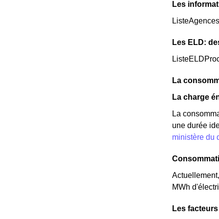
Les informat
ListeAgence
Les ELD: de
ListeELDPro
La consomma
La charge én
La consommati
une durée ide
ministère du
Consommatio
Actuellement
MWh d'électri
Les facteurs