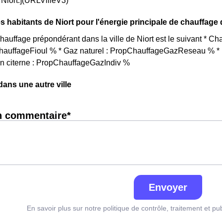
e Niort.](URLVilleV3)
s habitants de Niort pour l'énergie principale de chauffage
auffage prépondérant dans la ville de Niort est le suivant * C
ChauffageFioul % * Gaz naturel : PropChauffageGazReseau % * E
en citerne : PropChauffageGazIndiv %
ns une autre ville
n commentaire*
Envoyer
En savoir plus sur notre politique de contrôle, traitement et pu