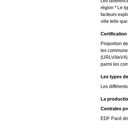
Les différence
région * Le t
facteurs expl
ville telle q
Certificati
Proportion de
les communes
(URLVilleV4)
parmi les comm
Les types de
Les différent
La productio
Centrales p
EDF Pacé dist