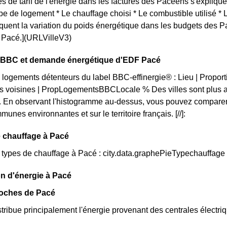
s de tarif de l'énergie dans les factures des Pacéens s'expliquen
ype de logement * Le chauffage choisi * Le combustible utilisé *
iquent la variation du poids énergétique dans les budgets des 
ue Pacé.](URLVilleV3)
on BBC et demande énergétique d'EDF Pacé
 logements détenteurs du label BBC-effinergie® : Lieu | Propo
 voisines | PropLogementsBBCLocale % Des villes sont plus a
. En observant l'histogramme au-dessus, vous pouvez comparer 
unes environnantes et sur le territoire français. [//]:
 chauffage à Pacé
s types de chauffage à Pacé : city.data.graphePieTypechauffage
n d'énergie à Pacé
roches de Pacé
ribue principalement l'énergie provenant des centrales électri