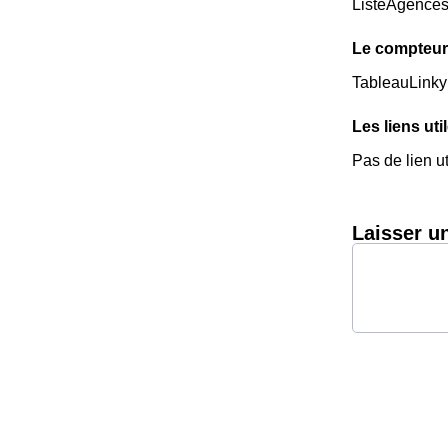
ListeAgence
Le compteur
TableauLinky
Les liens uti
Pas de lien ut
Laisser u