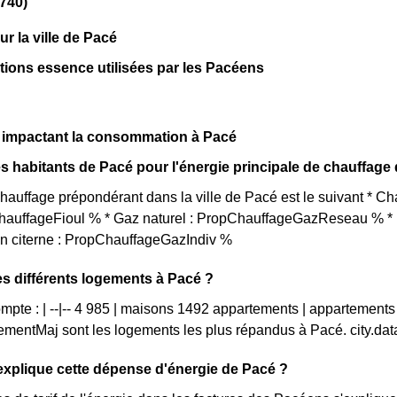
740)
sur la ville de Pacé
ations essence utilisées par les Pacéens
s impactant la consommation à Pacé
s habitants de Pacé pour l'énergie principale de chauffage
auffage prépondérant dans la ville de Pacé est le suivant * C
ChauffageFioul % * Gaz naturel : PropChauffageGazReseau % * E
en citerne : PropChauffageGazIndiv %
es différents logements à Pacé ?
mpte : | --|-- 4 985 | maisons 1492 appartements | appartements
mentMaj sont les logements les plus répandus à Pacé. city.d
xplique cette dépense d'énergie de Pacé ?