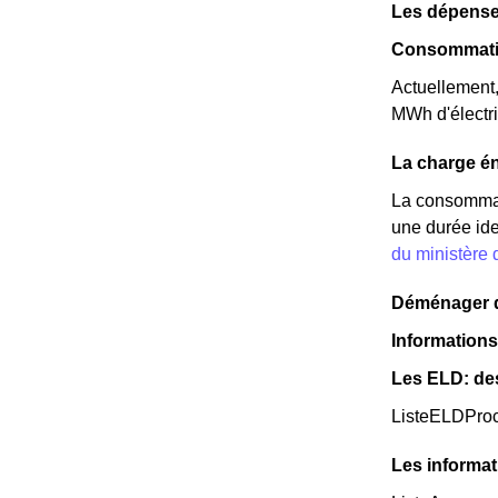
Les dépense
Consommatio
Actuellement
MWh d'électri
La charge én
La consommat
une durée ide
du ministère
Déménager da
Informations 
Les ELD: de
ListeELDPro
Les informat