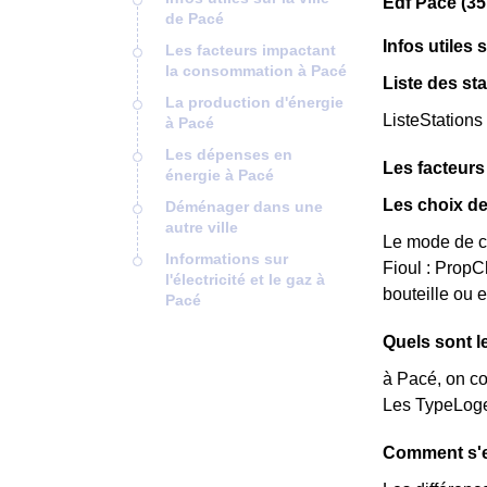
Edf Pacé (35
de Pacé
Infos utiles 
Les facteurs impactant
la consommation à Pacé
Liste des st
La production d'énergie
ListeStations
à Pacé
Les dépenses en
Les facteur
énergie à Pacé
Les choix de
Déménager dans une
autre ville
Le mode de ch
Informations sur
Fioul : Prop
l'électricité et le gaz à
bouteille ou 
Pacé
Quels sont l
à Pacé, on co
Les TypeLoge
Comment s'e