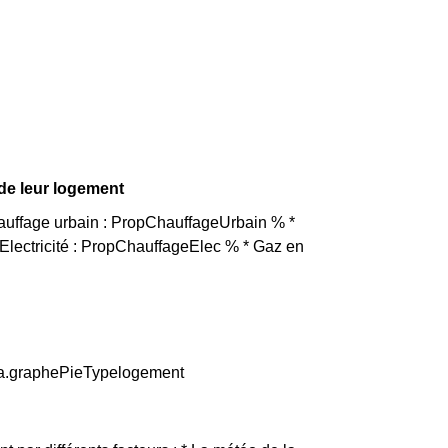
 de leur logement
hauffage urbain : PropChauffageUrbain % *
lectricité : PropChauffageElec % * Gaz en
ata.graphePieTypelogement