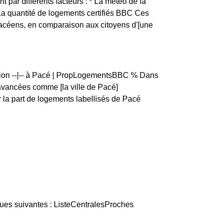
t par différents facteurs : * La météo de la
 La quantité de logements certifiés BBC Ces
Pacéens, en comparaison aux citoyens d'[une
rtion --|-- à Pacé | PropLogementsBBC % Dans
vancées comme [la ville de Pacé]
la part de logements labellisés de Pacé
ques suivantes : ListeCentralesProches