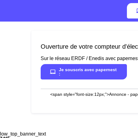
Ouverture de votre compteur d'élect
Sur le réseau ERDF / Enedis avec papernes
Je souscris avec papernest
:
<span style="font-size:12px;">Annonce - pap
low_top_banner_text