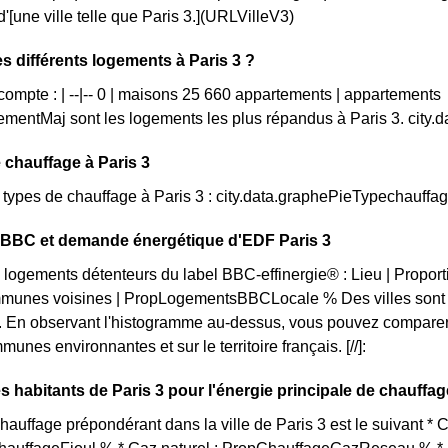
'[une ville telle que Paris 3.](URLVilleV3)
es différents logements à Paris 3 ?
 compte : | --|-- 0 | maisons 25 660 appartements | appartements
mentMaj sont les logements les plus répandus à Paris 3. city
 chauffage à Paris 3
s types de chauffage à Paris 3 : city.data.graphePieTypechauffa
n BBC et demande énergétique d'EDF Paris 3
 logements détenteurs du label BBC-effinergie® : Lieu | Propor
munes voisines | PropLogementsBBCLocale % Des villes sont pl
 En observant l'histogramme au-dessus, vous pouvez comparer l
unes environnantes et sur le territoire français. [//]:
s habitants de Paris 3 pour l'énergie principale de chauffa
auffage prépondérant dans la ville de Paris 3 est le suivant *