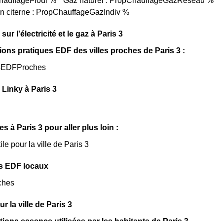
ChauffageFioul % * Gaz naturel : PropChauffageGazReseau % * E
en citerne : PropChauffageGazIndiv %
sur l'électricité et le gaz à Paris 3
ions pratiques EDF des villes proches de Paris 3 :
sEDFProches
Linky à Paris 3
es à Paris 3 pour aller plus loin :
ile pour la ville de Paris 3
s EDF locaux
ches
ur la ville de Paris 3