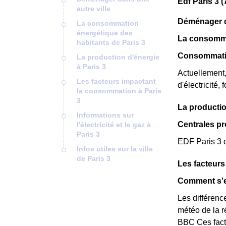
Edf Paris 3 
autre ville
Déménager da
La consommation
énergétique des
La consomma
habitants de Paris 3
Consommatio
La production d'énergie
à Paris 3
Actuellement
Les facteurs impactant
d'électricité,
la consommation à Paris
3
La productio
Informations sur
Centrales pr
l'électricité et le gaz à
Paris 3
EDF Paris 3 d
Infos utiles sur la ville
de Paris 3
Les facteurs
Comment s'ex
Les différence
météo de la r
BBC Ces facte