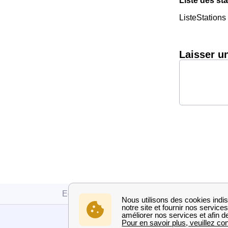
Liste des sta
ListeStations
Laisser u
Edf
Paris
Paris 3