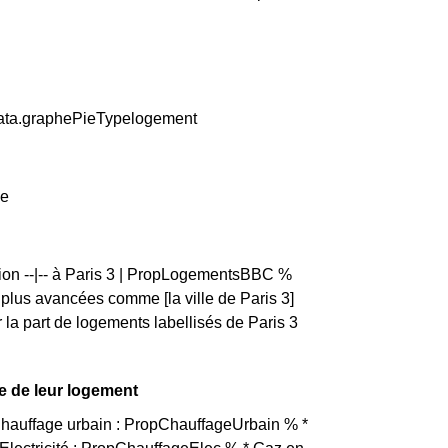
.data.graphePieTypelogement
ge
tion --|-- à Paris 3 | PropLogementsBBC %
us avancées comme [la ville de Paris 3]
a part de logements labellisés de Paris 3
ge de leur logement
 Chauffage urbain : PropChauffageUrbain % *