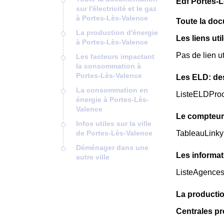
Edf Portes-L
sur l'électricité et le gaz
à Portes-Lès-Valence
Toute la docu
La production d'énergie
Les liens uti
à Portes-Lès-Valence
Pas de lien u
Les facteurs impactant
la consommation à
Portes-Lès-Valence
Les ELD: de
La consommation en
ListeELDPro
énergie à Portes-Lès-
Valence
Le compteur
Infos utiles sur la ville
de Portes-Lès-Valence
TableauLinky
Déménager dans une
Les informat
autre ville
ListeAgence
La productio
Centrales p