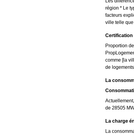
Les différence
région * Le t
facteurs expl
ville telle q
Certificati
Proportion de
PropLogemen
comme [la vil
de logements 
La consomma
Consommatio
Actuellement
de 28505 MWh 
La charge én
La consommat