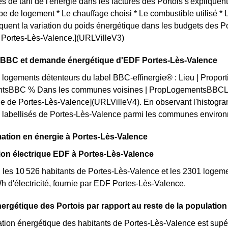
s de tarif de l'énergie dans les factures des Portois s'expliquent
ype de logement * Le chauffage choisi * Le combustible utilisé *
iquent la variation du poids énergétique dans les budgets des P
ue Portes-Lès-Valence.](URLVilleV3)
on BBC et demande énergétique d'EDF Portes-Lès-Valence
 logements détenteurs du label BBC-effinergie® : Lieu | Proporti
tsBBC % Dans les communes voisines | PropLogementsBBCLoc
le de Portes-Lès-Valence](URLVilleV4). En observant l'histog
labellisés de Portes-Lès-Valence parmi les communes environnantes
tion en énergie à Portes-Lès-Valence
n électrique EDF à Portes-Lès-Valence
, les 10 526 habitants de Portes-Lès-Valence et les 2301 loge
d'électricité, fournie par EDF Portes-Lès-Valence.
ergétique des Portois par rapport au reste de la population
ion énergétique des habitants de Portes-Lès-Valence est supé