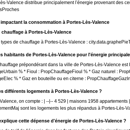
s-Valence distribue principalement l'énergie provenant des cen
esProches
s impactant la consommation à Portes-Lès-Valence
 chauffage à Portes-Lès-Valence
s types de chauffage à Portes-Lès-Valence : city.data.graphePi
s habitants de Portes-Lès-Valence pour l'énergie principal
auffage prépondérant dans la ville de Portes-Lès-Valence est l
eUrbain % * Fioul : PropChauffageFioul % * Gaz naturel : Prop
eElec % * Gaz en bouteille ou en citerne : PropChauffageGazI
es différents logements à Portes-Lès-Valence ?
Valence, on compte : | --|-- 4 529 | maisons 1958 appartements
mentMaj sont les logements les plus répandus à Portes-Lès-Va
xplique cette dépense d'énergie de Portes-Lès-Valence ?