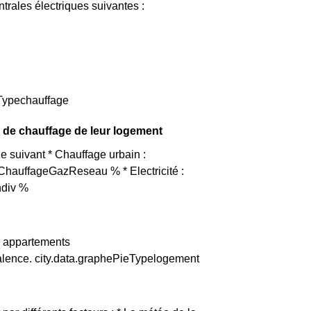
trales électriques suivantes :
eTypechauffage
e de chauffage de leur logement
e suivant * Chauffage urbain :
ChauffageGazReseau % * Electricité :
ndiv %
 | appartements
lence. city.data.graphePieTypelogement