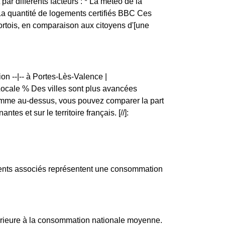
 par différents facteurs : * La météo de la
 La quantité de logements certifiés BBC Ces
ortois, en comparaison aux citoyens d'[une
on --|-- à Portes-Lès-Valence |
ale % Des villes sont plus avancées
ramme au-dessus, vous pouvez comparer la part
 et sur le territoire français. [//]:
ments associés représentent une consommation
rieure à la consommation nationale moyenne.