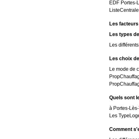
EDF Portes-Lè
ListeCentral
Les facteur
Les types de
Les différent
Les choix de
Le mode de ch
PropChauffag
PropChauffag
Quels sont l
à Portes-Lès-
Les TypeLoge
Comment s'e