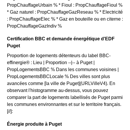
PropChauffageUrbain % * Fioul : PropChauffageFioul %
* Gaz naturel : PropChauffageGazReseau % * Electricité
: PropChauffageElec % * Gaz en bouteille ou en citerne :
PropChauffageGazIndiv %
Certification BBC et demande énergétique d'EDF
Puget
Proportion de logements détenteurs du label BBC-
effinergie® : Lieu | Proportion --|-- à Puget |
PropLogementsBBC % Dans les communes voisines |
PropLogementsBBCLocale % Des villes sont plus
avancées comme [la ville de Puget](URLVilleV4). En
observant l'histogramme au-dessus, vous pouvez
comparer la part de logements labellisés de Puget parmi
les communes environnantes et sur le territoire français.
[//]:
Énergie produite à Puget