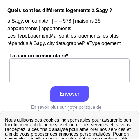
Quels sont les différents logements à Sagy ?
à Sagy, on compte : | --|-- 578 | maisons 25
appartements | appartements
Les TypeLogementMaj sont les logements les plus
répandus à Sagy. city.data.graphePieTypelogement
Laisser un commentaire*
Envoyer
En savoir plus sur notre politique de
contrôle, traitement et publication des
avis :
cliquez ici
Edf
Saône-et-Loire
Sagy