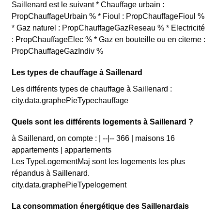
Saillenard est le suivant * Chauffage urbain :
PropChauffageUrbain % * Fioul : PropChauffageFioul %
* Gaz naturel : PropChauffageGazReseau % * Electricité
: PropChauffageElec % * Gaz en bouteille ou en citerne :
PropChauffageGazIndiv %
Les types de chauffage à Saillenard
Les différents types de chauffage à Saillenard :
city.data.graphePieTypechauffage
Quels sont les différents logements à Saillenard ?
à Saillenard, on compte : | --|-- 366 | maisons 16
appartements | appartements
Les TypeLogementMaj sont les logements les plus
répandus à Saillenard.
city.data.graphePieTypelogement
La consommation énergétique des Saillenardais