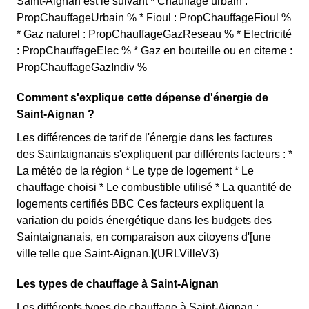
Saint-Aignan est le suivant * Chauffage urbain :
PropChauffageUrbain % * Fioul : PropChauffageFioul %
* Gaz naturel : PropChauffageGazReseau % * Electricité
: PropChauffageElec % * Gaz en bouteille ou en citerne :
PropChauffageGazIndiv %
Comment s'explique cette dépense d'énergie de
Saint-Aignan ?
Les différences de tarif de l'énergie dans les factures
des Saintaignanais s'expliquent par différents facteurs : *
La météo de la région * Le type de logement * Le
chauffage choisi * Le combustible utilisé * La quantité de
logements certifiés BBC Ces facteurs expliquent la
variation du poids énergétique dans les budgets des
Saintaignanais, en comparaison aux citoyens d'[une
ville telle que Saint-Aignan.](URLVilleV3)
Les types de chauffage à Saint-Aignan
Les différents types de chauffage à Saint-Aignan :