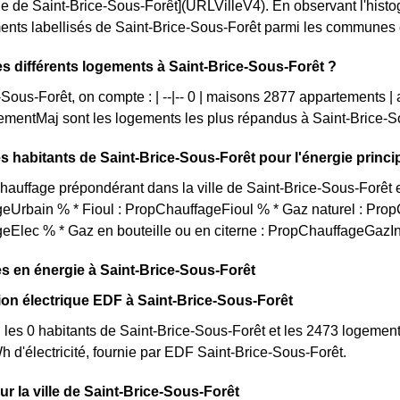
le de Saint-Brice-Sous-Forêt](URLVilleV4). En observant l'hi
ents labellisés de Saint-Brice-Sous-Forêt parmi les communes envi
es différents logements à Saint-Brice-Sous-Forêt ?
-Sous-Forêt, on compte : | --|-- 0 | maisons 2877 appartements 
mentMaj sont les logements les plus répandus à Saint-Brice-S
s habitants de Saint-Brice-Sous-Forêt pour l'énergie princi
auffage prépondérant dans la ville de Saint-Brice-Sous-Forêt es
eUrbain % * Fioul : PropChauffageFioul % * Gaz naturel : Prop
eElec % * Gaz en bouteille ou en citerne : PropChauffageGazI
 en énergie à Saint-Brice-Sous-Forêt
n électrique EDF à Saint-Brice-Sous-Forêt
 les 0 habitants de Saint-Brice-Sous-Forêt et les 2473 logeme
d'électricité, fournie par EDF Saint-Brice-Sous-Forêt.
sur la ville de Saint-Brice-Sous-Forêt