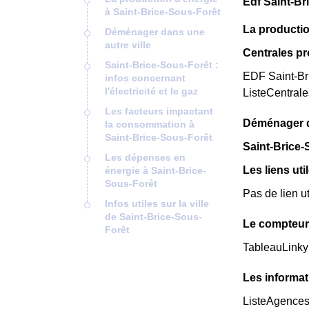
Edf Saint-Br
à Saint-Brice-Sous-Forêt
La productio
Déménager dans une
autre ville
Centrales pr
Saint-Brice-Sous-Forêt :
EDF Saint-Bri
infos concernant
l'électricité et le gaz
ListeCentral
Les facteurs impactant
Déménager da
la consommation à
Saint-Brice-Sous-Forêt
Saint-Brice-S
Les dépenses en
Les liens uti
énergie à Saint-Brice-
Sous-Forêt
Pas de lien ut
Infos utiles sur la ville
de Saint-Brice-Sous-
Le compteur 
Forêt
TableauLinky
Les informat
ListeAgence