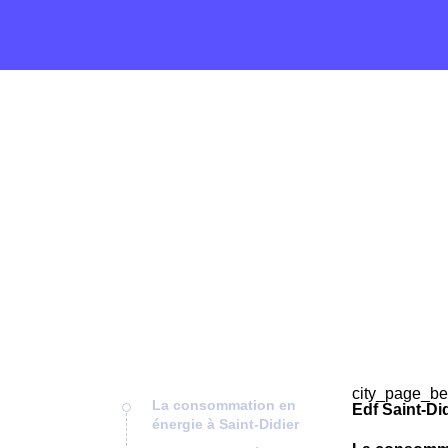
city_page_be
La consommation en
Edf Saint-Di
énergie à Saint-Didier