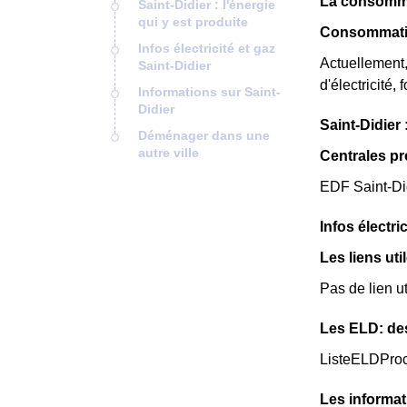
La consommat
Saint-Didier : l'énergie
qui y est produite
Consommatio
Infos électricité et gaz
Actuellement
Saint-Didier
d'électricité,
Informations sur Saint-
Didier
Saint-Didier 
Déménager dans une
autre ville
Centrales pr
EDF Saint-Did
Infos électri
Les liens uti
Pas de lien ut
Les ELD: de
ListeELDPro
Les informat