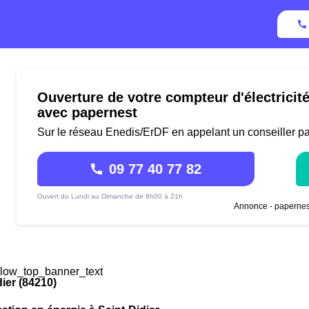
Ouverture de votre compteur d'électricité
avec papernest
Sur le réseau Enedis/ErDF en appelant un conseiller p
09 77 40 77 82
Ouvert du Lundi au Dimanche de 8h00 à 21h
Annonce - papernes
low_top_banner_text
dier (84210)