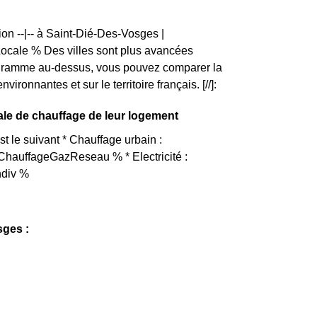
on --|-- à Saint-Dié-Des-Vosges |
ale % Des villes sont plus avancées
togramme au-dessus, vous pouvez comparer la
nnantes et sur le territoire français. [//]:
ale de chauffage de leur logement
 le suivant * Chauffage urbain :
ChauffageGazReseau % * Electricité :
ndiv %
sges :