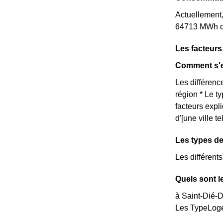
Actuellement
64713 MWh d'
Les facteur
Comment s'e
Les différence
région * Le t
facteurs expl
d'[une ville 
Les types de
Les différent
Quels sont l
à Saint-Dié-D
Les TypeLoge