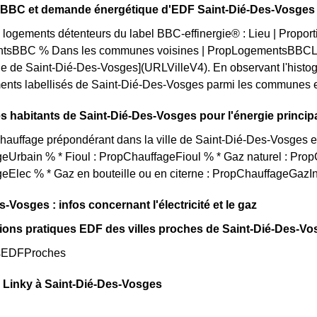
on BBC et demande énergétique d'EDF Saint-Dié-Des-Vosges
 logements détenteurs du label BBC-effinergie® : Lieu | Proporti
tsBBC % Dans les communes voisines | PropLogementsBBCLoc
lle de Saint-Dié-Des-Vosges](URLVilleV4). En observant l'his
ents labellisés de Saint-Dié-Des-Vosges parmi les communes enviro
s habitants de Saint-Dié-Des-Vosges pour l'énergie princip
auffage prépondérant dans la ville de Saint-Dié-Des-Vosges est
eUrbain % * Fioul : PropChauffageFioul % * Gaz naturel : Prop
eElec % * Gaz en bouteille ou en citerne : PropChauffageGazI
-Vosges : infos concernant l'électricité et le gaz
ions pratiques EDF des villes proches de Saint-Dié-Des-Vo
sEDFProches
 Linky à Saint-Dié-Des-Vosges