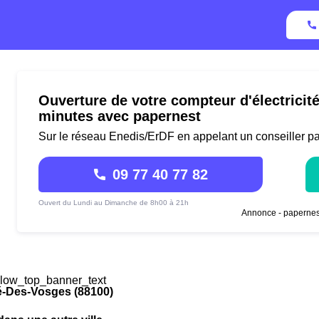
Ouverture de votre compteur d'électricit
minutes avec papernest
Sur le réseau Enedis/ErDF en appelant un conseiller p
09 77 40 77 82
Ouvert du Lundi au Dimanche de 8h00 à 21h
Annonce - papernes
low_top_banner_text
é-Des-Vosges (88100)