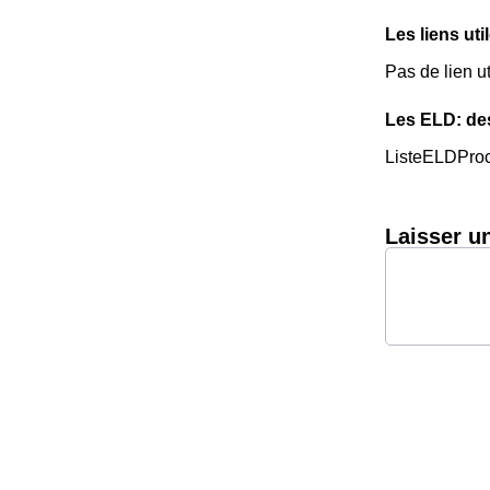
Les liens uti
Pas de lien u
Les ELD: de
ListeELDPro
Laisser u