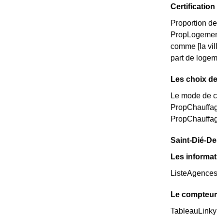
Certificati
Proportion de
PropLogemen
comme [la vi
part de logem
Les choix de
Le mode de ch
PropChauffag
PropChauffag
Saint-Dié-Des
Les informat
ListeAgence
Le compteur
TableauLinky