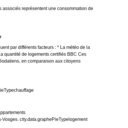
ts associés représentent une consommation de
?
uent par différents facteurs : * La météo de la
 La quantité de logements certifiés BBC Ces
Déodatiens, en comparaison aux citoyens
ePieTypechauffage
 appartements
s-Vosges. city.data.graphePieTypelogement