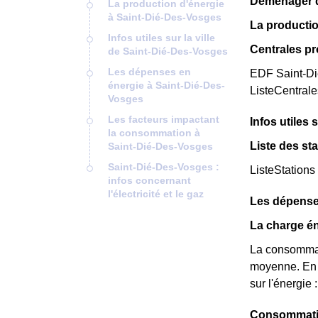
Déménager da
La production d'énergie
à Saint-Dié-Des-Vosges
La productio
Infos utiles sur la ville
Centrales p
de Saint-Dié-Des-Vosges
Les dépenses en
EDF Saint-Dié
énergie à Saint-Dié-Des-
ListeCentral
Vosges
Les facteurs impactant
Infos utiles 
la consommation à
Liste des st
Saint-Dié-Des-Vosges
Saint-Dié-Des-Vosges :
ListeStations
infos concernant
l'électricité et le gaz
Les dépense
La charge én
La consommat
moyenne. En e
sur l'énergie 
Consommatio