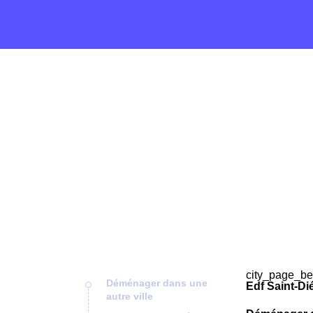
city_page_be
Déménager dans une
Edf Saint-Di
autre ville