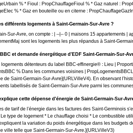
eUrbain % * Fioul : PropChauffageFioul % * Gaz naturel : Prop
eElec % * Gaz en bouteille ou en citerne : PropChauffageGazI
es différents logements à Saint-Germain-Sur-Avre ?
in-Sur-Avre, on compte : | --|-- 0 | maisons 15 appartements | 
mentMaj sont les logements les plus répandus à Saint-Germai
on BBC et demande énergétique d'EDF Saint-Germain-Sur-Av
 logements détenteurs du label BBC-effinergie® : Lieu | Proporti
tsBBC % Dans les communes voisines | PropLogementsBBCLoc
lle de Saint-Germain-Sur-Avre](URLVilleV4). En observant l'hi
ents labellisés de Saint-Germain-Sur-Avre parmi les communes envi
xplique cette dépense d'énergie de Saint-Germain-Sur-Avr
s de tarif de l'énergie dans les factures des Saint-Germinois s'e
* Le type de logement * Le chauffage choisi * Le combustible uti
expliquent la variation du poids énergétique dans les budgets
ne ville telle que Saint-Germain-Sur-Avre.](URLVilleV3)