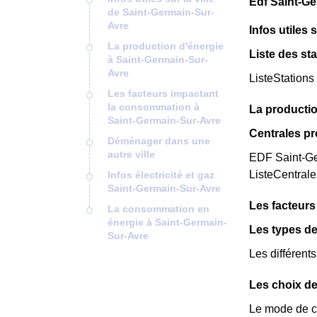
Edf Saint-Ge
de Saint-Germain-Sur-
Avre
Infos utiles 
La production d'énergie
Liste des st
à Saint-Germain-Sur-
Avre
ListeStations
Les facteurs impactant
la consommation à
La productio
Saint-Germain-Sur-Avre
Centrales p
Déménager dans une
autre ville
EDF Saint-Ger
ListeCentral
Infos électricité et gaz
Saint-Germain-Sur-Avre
Les facteur
La consommation en
énergie à Saint-Germain-
Les types de
Sur-Avre
Les différent
Les choix de
Le mode de ch