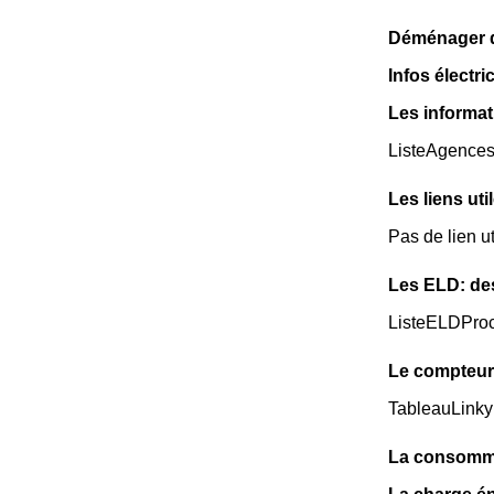
Déménager da
Infos électr
Les informat
ListeAgence
Les liens uti
Pas de lien u
Les ELD: de
ListeELDPro
Le compteur
TableauLinky
La consomma