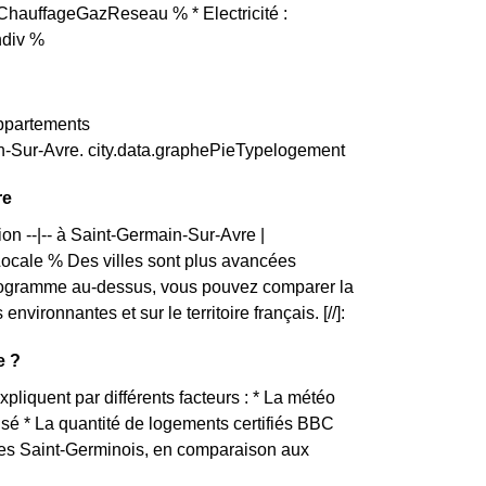
ChauffageGazReseau % * Electricité :
ndiv %
appartements
n-Sur-Avre. city.data.graphePieTypelogement
re
on --|-- à Saint-Germain-Sur-Avre |
ale % Des villes sont plus avancées
stogramme au-dessus, vous pouvez comparer la
ronnantes et sur le territoire français. [//]:
e ?
xpliquent par différents facteurs : * La météo
lisé * La quantité de logements certifiés BBC
 des Saint-Germinois, en comparaison aux