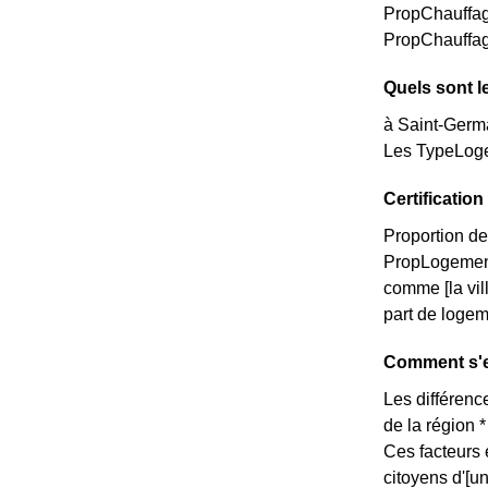
PropChauffag
PropChauffag
Quels sont l
à Saint-Germa
Les TypeLoge
Certificati
Proportion de
PropLogemen
comme [la vi
part de logem
Comment s'e
Les différence
de la région 
Ces facteurs 
citoyens d'[u