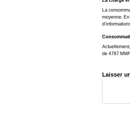
La charge én
La consommat
moyenne. En e
d'informations
Consommatio
Actuellement
de 4787 MWh d
Laisser u