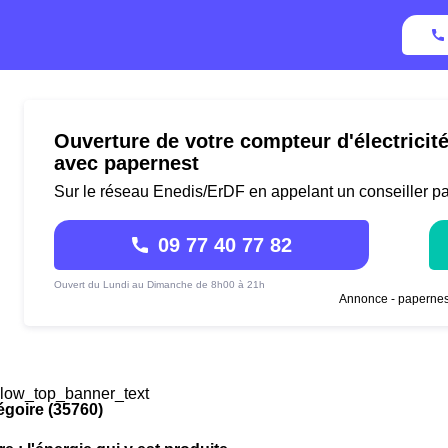
Ouverture de votre compteur d'électricit
avec papernest
Sur le réseau Enedis/ErDF en appelant un conseiller p
09 77 40 77 82
Ouvert du Lundi au Dimanche de 8h00 à 21h
Annonce - papernes
low_top_banner_text
égoire (35760)