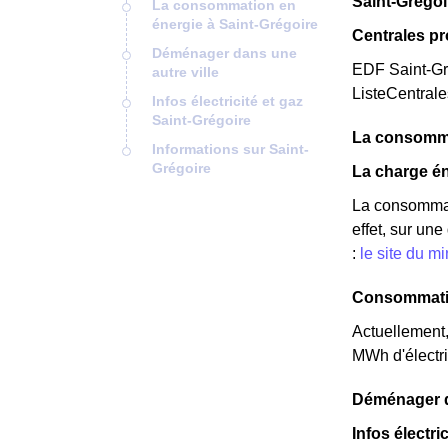
Saint-Grégoir
La consommation en
énergie à Saint-Grégoire
Centrales pr
Déménager dans une
EDF Saint-Gré
autre ville
ListeCentral
Infos électricité et gaz
Saint-Grégoire
La consomma
Informations sur Saint-
Grégoire
La charge én
La consommat
effet, sur un
:
le site du m
Consommatio
Actuellement,
MWh d'électri
Déménager da
Infos électri