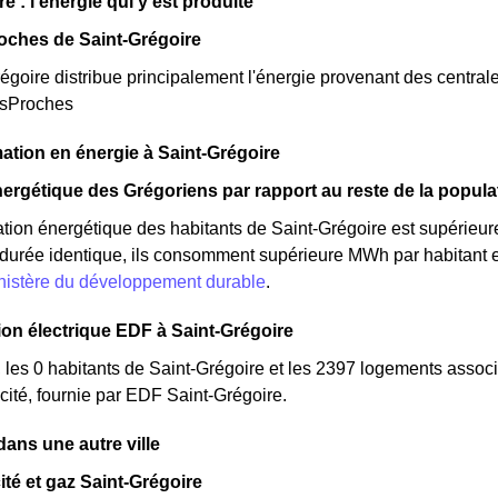
e : l'énergie qui y est produite
oches de Saint-Grégoire
goire distribue principalement l'énergie provenant des centrale
esProches
tion en énergie à Saint-Grégoire
ergétique des Grégoriens par rapport au reste de la popula
ion énergétique des habitants de Saint-Grégoire est supérieu
e durée identique, ils consomment supérieure MWh par habitant e
inistère du développement durable
.
n électrique EDF à Saint-Grégoire
 les 0 habitants de Saint-Grégoire et les 2397 logements ass
cité, fournie par EDF Saint-Grégoire.
ns une autre ville
cité et gaz Saint-Grégoire