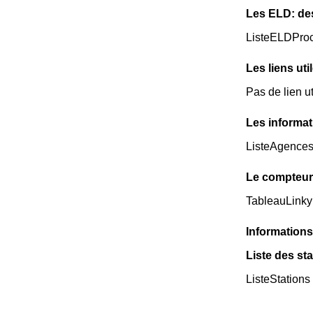
Les ELD: de
ListeELDPro
Les liens uti
Pas de lien ut
Les informat
ListeAgence
Le compteur 
TableauLinky
Informations
Liste des st
ListeStations