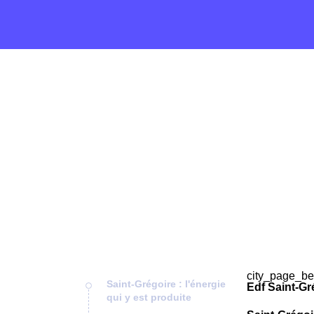
city_page_be
Saint-Grégoire : l'énergie
Edf Saint-Gr
qui y est produite