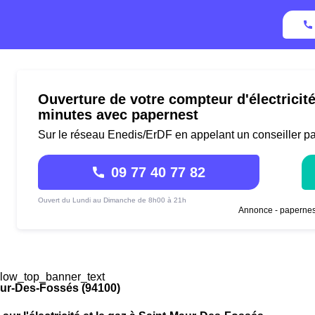
Ouverture de votre compteur d'électricit
minutes avec papernest
Sur le réseau Enedis/ErDF en appelant un conseiller p
09 77 40 77 82
Ouvert du Lundi au Dimanche de 8h00 à 21h
Annonce - papernes
low_top_banner_text
aur-Des-Fossés (94100)