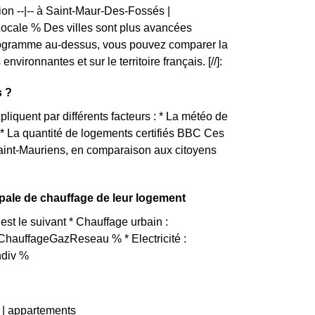
ion --|-- à Saint-Maur-Des-Fossés |
ale % Des villes sont plus avancées
stogramme au-dessus, vous pouvez comparer la
ronnantes et sur le territoire français. [//]:
s ?
pliquent par différents facteurs : * La météo de
é * La quantité de logements certifiés BBC Ces
Saint-Mauriens, en comparaison aux citoyens
pale de chauffage de leur logement
t le suivant * Chauffage urbain :
ChauffageGazReseau % * Electricité :
ndiv %
 | appartements