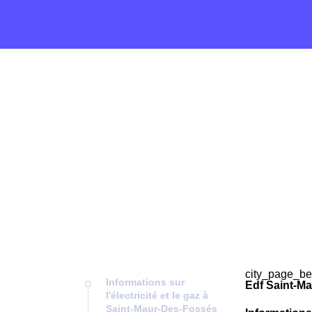
city_page_be
Informations sur
Edf Saint-M
l'électricité et le gaz à
Saint-Maur-Des-Fossés