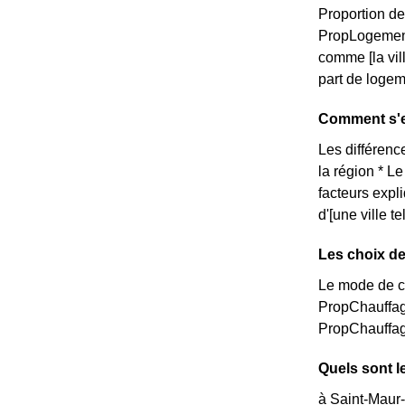
Proportion de
PropLogemen
comme [la vi
part de logem
Comment s'e
Les différence
la région * L
facteurs expl
d'[une ville 
Les choix de
Le mode de ch
PropChauffag
PropChauffag
Quels sont l
à Saint-Maur-