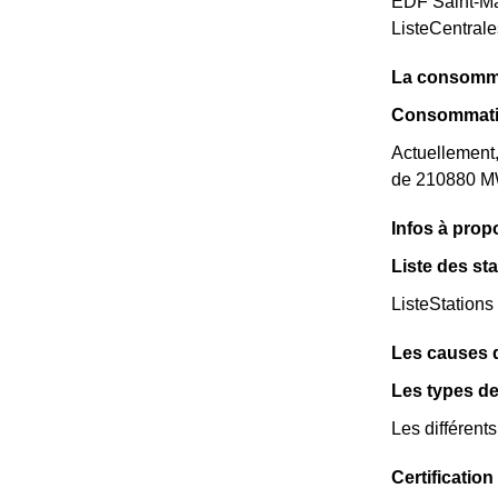
EDF Saint-Mau
ListeCentral
La consomma
Consommatio
Actuellement
de 210880 MW
Infos à pro
Liste des st
ListeStations
Les causes 
Les types d
Les différent
Certificati