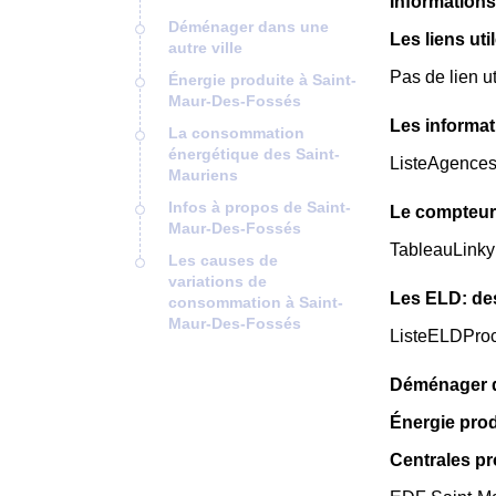
Informations 
Déménager dans une
Les liens uti
autre ville
Pas de lien u
Énergie produite à Saint-
Maur-Des-Fossés
Les informat
La consommation
énergétique des Saint-
ListeAgence
Mauriens
Infos à propos de Saint-
Le compteur
Maur-Des-Fossés
TableauLinky
Les causes de
variations de
Les ELD: de
consommation à Saint-
Maur-Des-Fossés
ListeELDPro
Déménager da
Énergie pro
Centrales p