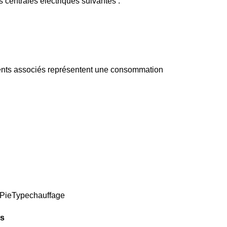
centrales électriques suivantes :
ments associés représentent une consommation
hePieTypechauffage
és