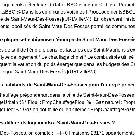
 logements détenteurs du label BBC-effinergie® : Lieu | Proport
tsBBC % Dans les communes voisines | PropLogementsBBCLoc
lle de Saint-Maur-Des-Fossés](URLVilleV4). En observant l'hi
ents labellisés de Saint-Maur-Des-Fossés parmi les communes envi
xplique cette dépense d'énergie de Saint-Maur-Des-Fossé
s de tarif de l'énergie dans les factures des Saint-Mauriens s'ex
e type de logement * Le chauffage choisi * Le combustible utilis
iquent la variation du poids énergétique dans les budgets des 
telle que Saint-Maur-Des-Fossés.](URLVilleV3)
s habitants de Saint-Maur-Des-Fossés pour l'énergie princi
auffage prépondérant dans la ville de Saint-Maur-Des-Fossés es
eUrbain % * Fioul : PropChauffageFioul % * Gaz naturel : Prop
eElec % * Gaz en bouteille ou en citerne : PropChauffageGazI
es différents logements à Saint-Maur-Des-Fossés ?
Des-Fossés, on compte : | --|-- 0 | maisons 23171 appartements