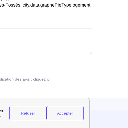
es-Fossés. city.data.graphePieTypelogement
blication des avis :
cliquez ici