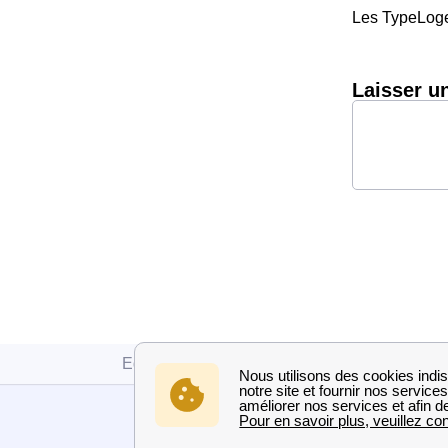
Les TypeLoge
Laisser u
Edf
Val-de-Marne
Saint-Maur-Des-Fos