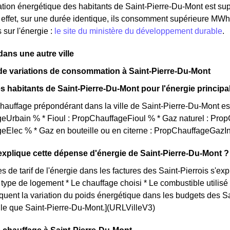
ion énergétique des habitants de Saint-Pierre-Du-Mont est sup
ffet, sur une durée identique, ils consomment supérieure MWh 
 sur l'énergie :
le site du ministère du développement durable
.
ns une autre ville
de variations de consommation à Saint-Pierre-Du-Mont
s habitants de Saint-Pierre-Du-Mont pour l'énergie principa
auffage prépondérant dans la ville de Saint-Pierre-Du-Mont est 
eUrbain % * Fioul : PropChauffageFioul % * Gaz naturel : Prop
eElec % * Gaz en bouteille ou en citerne : PropChauffageGazI
plique cette dépense d'énergie de Saint-Pierre-Du-Mont ?
s de tarif de l'énergie dans les factures des Saint-Pierrois s'exp
e type de logement * Le chauffage choisi * Le combustible utilis
iquent la variation du poids énergétique dans les budgets des S
telle que Saint-Pierre-Du-Mont.](URLVilleV3)