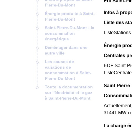
Edf Saint-Pi
Pierre-Du-Mont
Infos à prop
Énergie produite à Saint-
Pierre-Du-Mont
Liste des sta
Saint-Pierre-Du-Mont : la
ListeStations
consommation
énergétique
Énergie prod
Déménager dans une
autre ville
Centrales pr
Les causes de
EDF Saint-Pie
variations de
ListeCentral
consommation à Saint-
Pierre-Du-Mont
Saint-Pierre
Toute la documentation
sur l'électricité et le gaz
Consommatio
à Saint-Pierre-Du-Mont
Actuellement,
31441 MWh d'é
La charge én