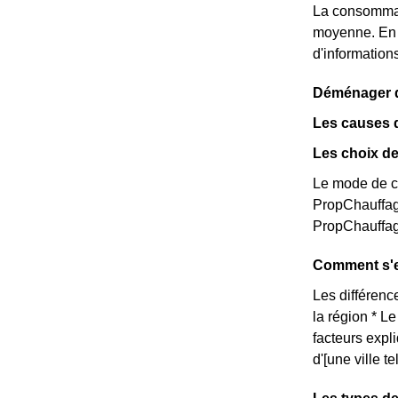
La consommat
moyenne. En e
d'informations
Déménager da
Les causes 
Les choix de
Le mode de ch
PropChauffag
PropChauffag
Comment s'ex
Les différence
la région * L
facteurs expl
d'[une ville 