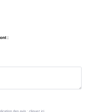
ont :
blication des avis :
cliquez ici