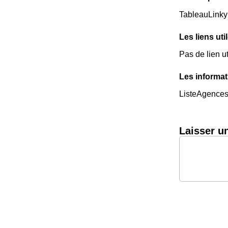
TableauLinky
Les liens uti
Pas de lien ut
Les informat
ListeAgence
Laisser u