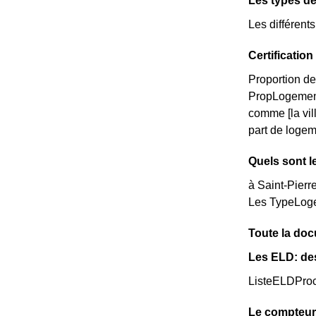
Les types de
Les différent
Certificatio
Proportion de
PropLogemen
comme [la vi
part de logem
Quels sont l
à Saint-Pierr
Les TypeLoge
Toute la docu
Les ELD: de
ListeELDPro
Le compteur 