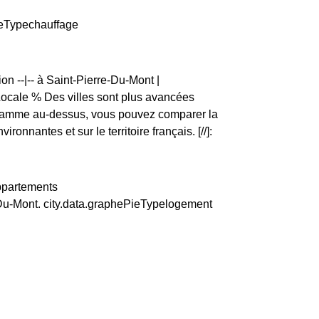
PieTypechauffage
on --|-- à Saint-Pierre-Du-Mont |
ale % Des villes sont plus avancées
ogramme au-dessus, vous pouvez comparer la
nnantes et sur le territoire français. [//]:
appartements
Du-Mont. city.data.graphePieTypelogement