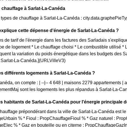
 chauffage à Sarlat-La-Canéda
s types de chauffage à Sarlat-La-Canéda : city.data.graphePieT
xplique cette dépense d'énergie de Sarlat-La-Canéda ?
s de tarif de l'énergie dans les factures des Sarladais s'explique
ype de logement * Le chauffage choisi * Le combustible utilisé *
iquent la variation du poids énergétique dans les budgets des 
ue Sarlat-La-Canéda.](URLVilleV3)
es différents logements à Sarlat-La-Canéda ?
anéda, on compte : | --|-- 4 648 | maisons 2279 appartements |
mentMaj sont les logements les plus répandus à Sarlat-La-Ca
s habitants de Sarlat-La-Canéda pour l'énergie principale 
auffage prépondérant dans la ville de Sarlat-La-Canéda est le 
eUrbain % * Fioul : PropChauffageFioul % * Gaz naturel : Prop
eElec % * Gaz en bouteille ou en citerne : PropChauffageGazI