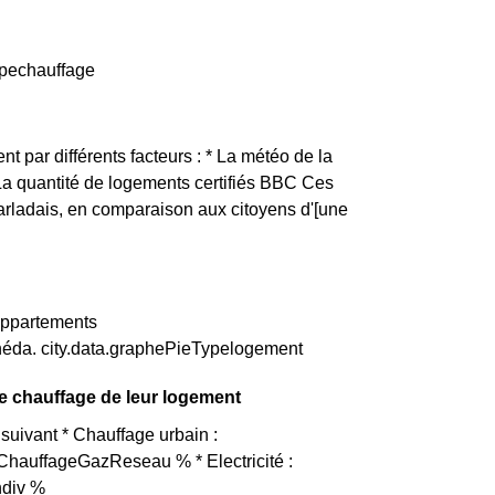
ypechauffage
nt par différents facteurs : * La météo de la
 La quantité de logements certifiés BBC Ces
Sarladais, en comparaison aux citoyens d'[une
 appartements
néda. city.data.graphePieTypelogement
de chauffage de leur logement
suivant * Chauffage urbain :
ChauffageGazReseau % * Electricité :
ndiv %