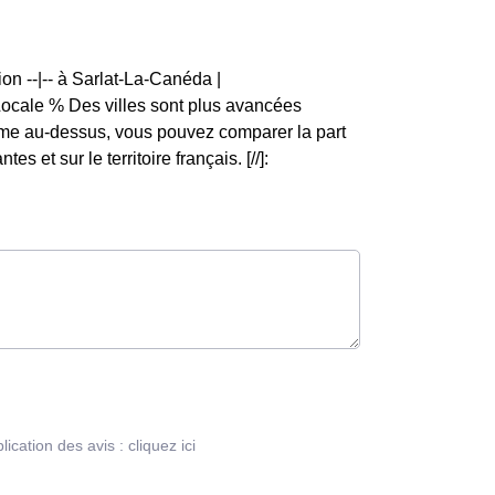
on --|-- à Sarlat-La-Canéda |
ale % Des villes sont plus avancées
mme au-dessus, vous pouvez comparer la part
t sur le territoire français. [//]:
blication des avis :
cliquez ici