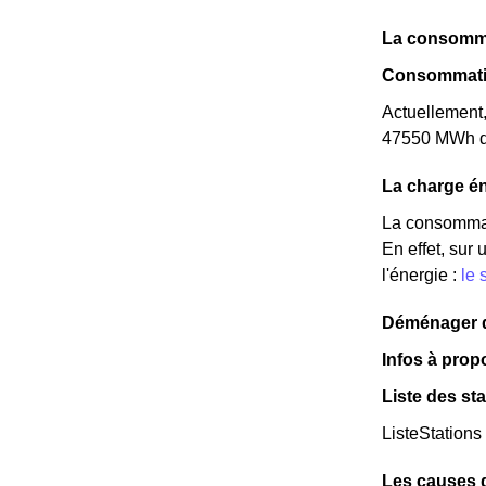
La consomma
Consommatio
Actuellement
47550 MWh d'é
La charge én
La consommat
En effet, sur
l'énergie :
le 
Déménager da
Infos à prop
Liste des st
ListeStations
Les causes 