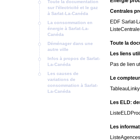
Énergie prod
Toute la documentation
sur l'électricité et le gaz
Centrales p
à Sarlat-La-Canéda
EDF Sarlat-La
La consommation en
énergie à Sarlat-La-
ListeCentral
Canéda
Toute la docu
Déménager dans une
autre ville
Les liens uti
Infos à propos de Sarlat-
Pas de lien u
La-Canéda
Les causes de
Le compteur
variations de
consommation à Sarlat-
TableauLinky
La-Canéda
Les ELD: de
ListeELDPro
Les informat
ListeAgence