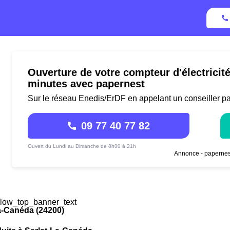
Ouverture de votre compteur d'électricit
minutes avec papernest
Sur le réseau Enedis/ErDF en appelant un conseiller p
09 77 40 77 82
Ouvert du Lundi au Dimanche de 8h00 à 21h
Annonce - papernes
low_top_banner_text
a-Canéda (24200)