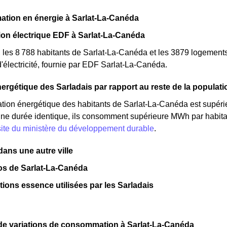
tion en énergie à Sarlat-La-Canéda
n électrique EDF à Sarlat-La-Canéda
, les 8 788 habitants de Sarlat-La-Canéda et les 3879 logemen
lectricité, fournie par EDF Sarlat-La-Canéda.
ergétique des Sarladais par rapport au reste de la populati
ion énergétique des habitants de Sarlat-La-Canéda est supér
 une durée identique, ils consomment supérieure MWh par habitan
site du ministère du développement durable
.
ns une autre ville
os de Sarlat-La-Canéda
ations essence utilisées par les Sarladais
de variations de consommation à Sarlat-La-Canéda