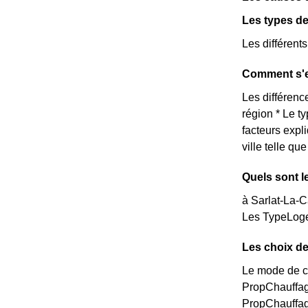
Les types de
Les différent
Comment s'e
Les différence
région * Le t
facteurs expl
ville telle q
Quels sont l
à Sarlat-La-C
Les TypeLoge
Les choix de
Le mode de ch
PropChauffag
PropChauffag