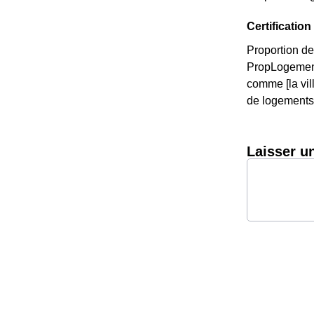
Certificati
Proportion de
PropLogemen
comme [la vi
de logements 
Laisser u