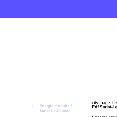
city_page_be
Énergie produite à
Edf Sarlat-L
Sarlat-La-Canéda