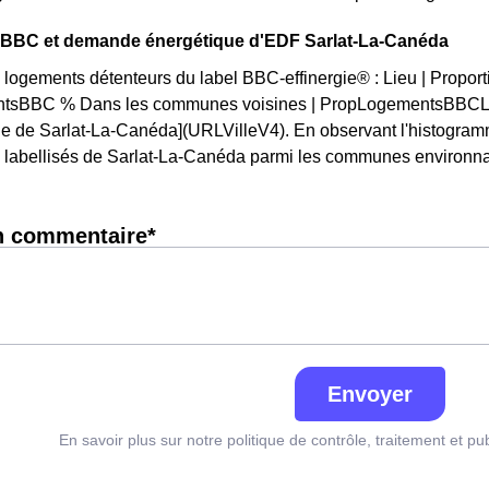
on BBC et demande énergétique d'EDF Sarlat-La-Canéda
 logements détenteurs du label BBC-effinergie® : Lieu | Proporti
tsBBC % Dans les communes voisines | PropLogementsBBCLoc
lle de Sarlat-La-Canéda](URLVilleV4). En observant l'histogra
labellisés de Sarlat-La-Canéda parmi les communes environnantes e
n commentaire*
Envoyer
En savoir plus sur notre politique de contrôle, traitement et pu