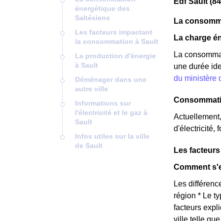
Edf Sault (8
énergétique des
Saltésiens
La consomma
Les facteurs impactant
La charge én
la consommation à Sault
La consommati
La production d'énergie
à Sault
une durée ide
du ministère
Déménager dans une
autre ville
Consommatio
Informations sur
l'électricité et le gaz à
Actuellement
Sault
d'électricité,
Infos utiles sur la ville
de Sault
Les facteurs
Comment s'ex
Les différence
région * Le t
facteurs expl
ville telle qu