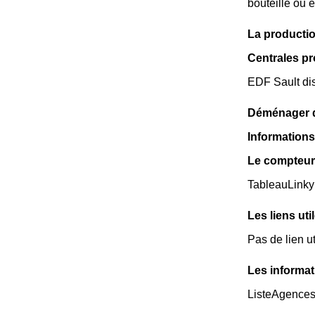
bouteille ou 
La productio
Centrales pr
EDF Sault dis
Déménager da
Informations 
Le compteur 
TableauLinky
Les liens uti
Pas de lien ut
Les informat
ListeAgence