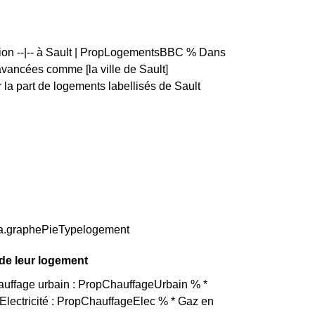
rtion --|-- à Sault | PropLogementsBBC % Dans
ancées comme [la ville de Sault]
a part de logements labellisés de Sault
ata.graphePieTypelogement
 de leur logement
hauffage urbain : PropChauffageUrbain % *
lectricité : PropChauffageElec % * Gaz en