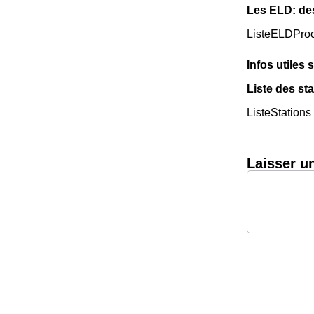
Les ELD: de
ListeELDPro
Infos utiles s
Liste des st
ListeStations
Laisser u