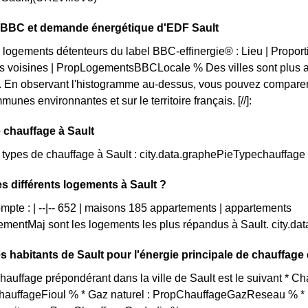
n BBC et demande énergétique d'EDF Sault
 logements détenteurs du label BBC-effinergie® : Lieu | Propo
 voisines | PropLogementsBBCLocale % Des villes sont plus av
 En observant l'histogramme au-dessus, vous pouvez comparer l
unes environnantes et sur le territoire français. [//]:
 chauffage à Sault
s types de chauffage à Sault : city.data.graphePieTypechauffage
es différents logements à Sault ?
ompte : | --|-- 652 | maisons 185 appartements | appartements
mentMaj sont les logements les plus répandus à Sault. city.d
s habitants de Sault pour l'énergie principale de chauffage
auffage prépondérant dans la ville de Sault est le suivant * C
ChauffageFioul % * Gaz naturel : PropChauffageGazReseau % * E