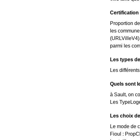
Certificatio
Proportion de
les communes
(URLVilleV4).
parmi les comm
Les types de
Les différent
Quels sont l
à Sault, on c
Les TypeLoge
Les choix de
Le mode de ch
Fioul : Prop