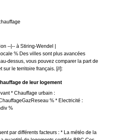
echauffage
n --|-- à Stiring-Wendel |
ale % Des villes sont plus avancées
 au-dessus, vous pouvez comparer la part de
 le territoire français. [//]:
chauffage de leur logement
vant * Chauffage urbain :
ChauffageGazReseau % * Electricité :
ndiv %
uent par différents facteurs : * La météo de la
 La quantité de logements certifiés BBC Ces