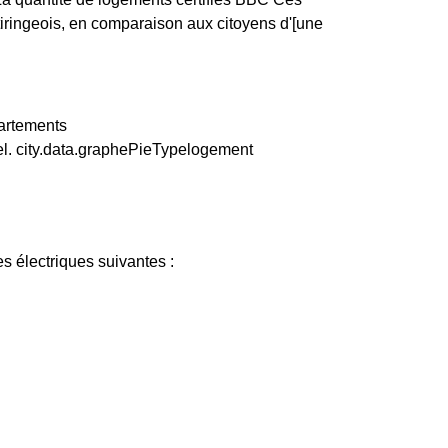
tiringeois, en comparaison aux citoyens d'[une
partements
l. city.data.graphePieTypelogement
s électriques suivantes :