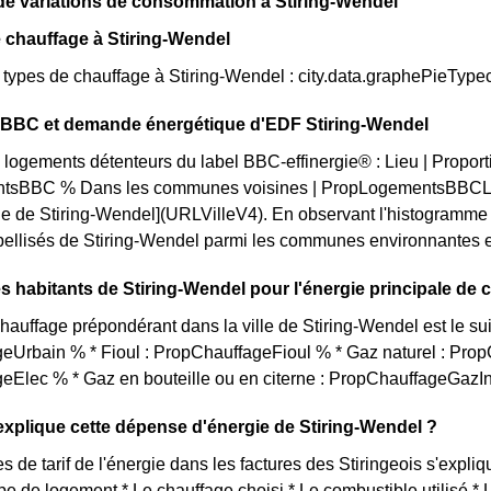
de variations de consommation à Stiring-Wendel
 chauffage à Stiring-Wendel
s types de chauffage à Stiring-Wendel : city.data.graphePieTyp
n BBC et demande énergétique d'EDF Stiring-Wendel
 logements détenteurs du label BBC-effinergie® : Lieu | Proportio
tsBBC % Dans les communes voisines | PropLogementsBBCLoc
le de Stiring-Wendel](URLVilleV4). En observant l'histogramme
ellisés de Stiring-Wendel parmi les communes environnantes et sur
s habitants de Stiring-Wendel pour l'énergie principale de 
auffage prépondérant dans la ville de Stiring-Wendel est le sui
eUrbain % * Fioul : PropChauffageFioul % * Gaz naturel : Prop
eElec % * Gaz en bouteille ou en citerne : PropChauffageGazI
plique cette dépense d'énergie de Stiring-Wendel ?
s de tarif de l'énergie dans les factures des Stiringeois s'expliq
ype de logement * Le chauffage choisi * Le combustible utilisé *