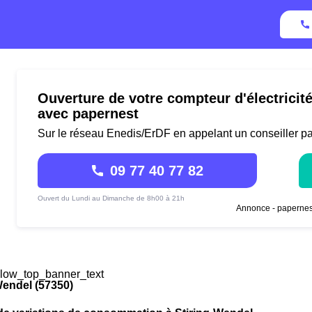
Ouverture de votre compteur d'électricit
avec papernest
Sur le réseau Enedis/ErDF en appelant un conseiller p
09 77 40 77 82
Ouvert du Lundi au Dimanche de 8h00 à 21h
Annonce - papernes
low_top_banner_text
Wendel (57350)