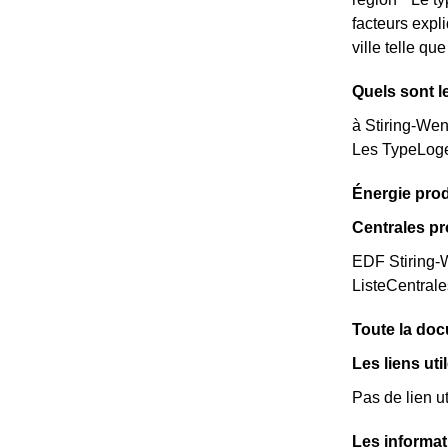
facteurs expl
ville telle q
Quels sont l
à Stiring-Wen
Les TypeLoge
Énergie prod
Centrales pr
EDF Stiring-W
ListeCentral
Toute la docu
Les liens uti
Pas de lien ut
Les informat