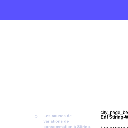
city_page_be
Les causes de
Edf Stiring-
variations de
consommation à Stiring-