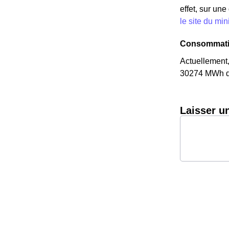
effet, sur un
le site du mi
Consommatio
Actuellement,
30274 MWh d'é
Laisser u