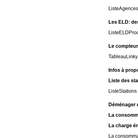
ListeAgence
Les ELD: de
ListeELDPro
Le compteur 
TableauLinky
Infos à prop
Liste des sta
ListeStations
Déménager da
La consomma
La charge én
La consommat