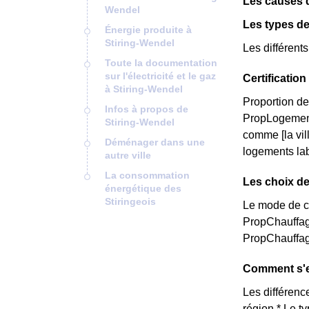
Les causes 
Wendel
Les types de
Énergie produite à
Stiring-Wendel
Les différent
Toute la documentation
sur l'électricité et le gaz
Certificatio
à Stiring-Wendel
Proportion de
Infos à propos de
PropLogemen
Stiring-Wendel
comme [la vil
Déménager dans une
logements lab
autre ville
La consommation
Les choix de
énergétique des
Stiringeois
Le mode de ch
PropChauffag
PropChauffag
Comment s'ex
Les différence
région * Le t