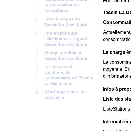
Edf Tassin-
la consommation
énergétique
Tassin-La-D
Infos à propos de
Consommatio
Tassin-La-Demi-Lune
Actuellement,
Informations sur
l'électricité et le gaz à
consommation
Tassin-La-Demi-Lune
La charge én
Énergie produite à
Tassin-La-Demi-Lune
La consommat
Les causes de
moyenne. En e
variations de
d'informations
consommation à Tassin-
La-Demi-Lune
Infos à pro
Déménager dans une
autre ville
Liste des st
ListeStations
Informations 