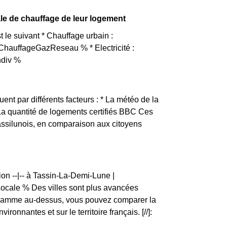
le de chauffage de leur logement
le suivant * Chauffage urbain :
ChauffageGazReseau % * Electricité :
ndiv %
?
uent par différents facteurs : * La météo de la
 La quantité de logements certifiés BBC Ces
Tassilunois, en comparaison aux citoyens
on --|-- à Tassin-La-Demi-Lune |
ale % Des villes sont plus avancées
ogramme au-dessus, vous pouvez comparer la
nnantes et sur le territoire français. [//]: