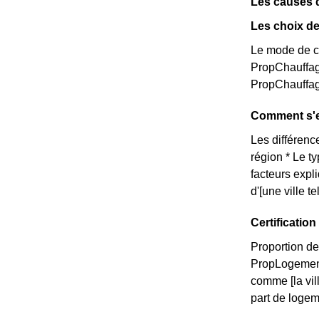
Les causes 
Les choix de
Le mode de ch
PropChauffag
PropChauffag
Comment s'e
Les différence
région * Le t
facteurs expl
d'[une ville 
Certificati
Proportion de
PropLogemen
comme [la vi
part de logem