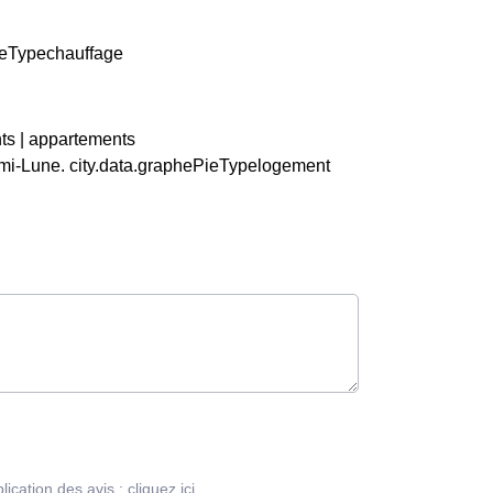
PieTypechauffage
ts | appartements
mi-Lune. city.data.graphePieTypelogement
blication des avis :
cliquez ici