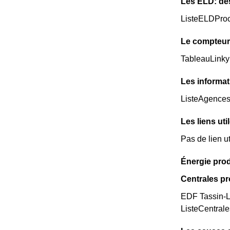
Les ELD: de
ListeELDPro
Le compteur
TableauLinky
Les informat
ListeAgence
Les liens uti
Pas de lien u
Énergie pro
Centrales p
EDF Tassin-La
ListeCentral