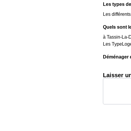
Les types d
Les différent
Quels sont l
à Tassin-La-D
Les TypeLoge
Déménager da
Laisser u