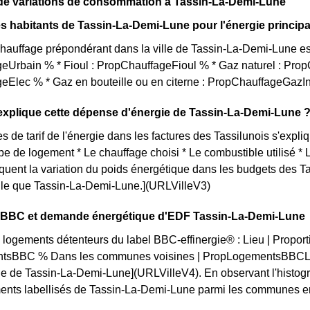
de variations de consommation à Tassin-La-Demi-Lune
s habitants de Tassin-La-Demi-Lune pour l'énergie principa
auffage prépondérant dans la ville de Tassin-La-Demi-Lune est 
eUrbain % * Fioul : PropChauffageFioul % * Gaz naturel : Prop
eElec % * Gaz en bouteille ou en citerne : PropChauffageGazI
xplique cette dépense d'énergie de Tassin-La-Demi-Lune 
s de tarif de l'énergie dans les factures des Tassilunois s'expliq
ype de logement * Le chauffage choisi * Le combustible utilisé *
iquent la variation du poids énergétique dans les budgets des 
telle que Tassin-La-Demi-Lune.](URLVilleV3)
on BBC et demande énergétique d'EDF Tassin-La-Demi-Lune
 logements détenteurs du label BBC-effinergie® : Lieu | Proporti
tsBBC % Dans les communes voisines | PropLogementsBBCLoc
lle de Tassin-La-Demi-Lune](URLVilleV4). En observant l'hist
ents labellisés de Tassin-La-Demi-Lune parmi les communes enviro