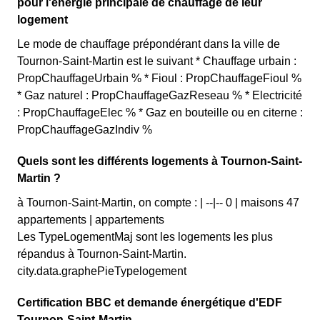
pour l'énergie principale de chauffage de leur
logement
Le mode de chauffage prépondérant dans la ville de
Tournon-Saint-Martin est le suivant * Chauffage urbain :
PropChauffageUrbain % * Fioul : PropChauffageFioul %
* Gaz naturel : PropChauffageGazReseau % * Electricité
: PropChauffageElec % * Gaz en bouteille ou en citerne :
PropChauffageGazIndiv %
Quels sont les différents logements à Tournon-Saint-
Martin ?
à Tournon-Saint-Martin, on compte : | --|-- 0 | maisons 47
appartements | appartements
Les TypeLogementMaj sont les logements les plus
répandus à Tournon-Saint-Martin.
city.data.graphePieTypelogement
Certification BBC et demande énergétique d'EDF
Tournon-Saint-Martin