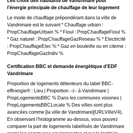
Les choix des habitants de Vandrimare pour
l'énergie principale de chauffage de leur logement
Le mode de chauffage prépondérant dans la ville de
Vandrimare est le suivant * Chauffage urbain :
PropChauffageUrbain % * Fioul : PropChauffageFioul %
* Gaz naturel : PropChauffageGazReseau % * Electricité
: PropChauffageElec % * Gaz en bouteille ou en citerne :
PropChauffageGazIndiv %
Certification BBC et demande énergétique d'EDF
Vandrimare
Proportion de logements détenteurs du label BBC-
effinergie® : Lieu | Proportion --|-- à Vandrimare |
PropLogementsBBC % Dans les communes voisines |
PropLogementsBBCLocale % Des villes sont plus
avancées comme [la ville de Vandrimare](URLVilleV4).
En observant l'histogramme au-dessus, vous pouvez
comparer la part de logements labellisés de Vandrimare