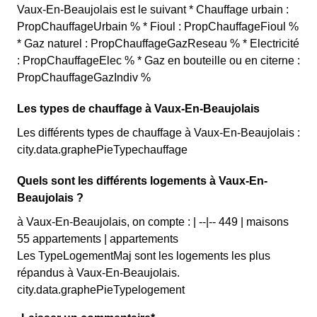
Vaux-En-Beaujolais est le suivant * Chauffage urbain :
PropChauffageUrbain % * Fioul : PropChauffageFioul %
* Gaz naturel : PropChauffageGazReseau % * Electricité
: PropChauffageElec % * Gaz en bouteille ou en citerne :
PropChauffageGazIndiv %
Les types de chauffage à Vaux-En-Beaujolais
Les différents types de chauffage à Vaux-En-Beaujolais :
city.data.graphePieTypechauffage
Quels sont les différents logements à Vaux-En-
Beaujolais ?
à Vaux-En-Beaujolais, on compte : | --|-- 449 | maisons
55 appartements | appartements
Les TypeLogementMaj sont les logements les plus
répandus à Vaux-En-Beaujolais.
city.data.graphePieTypelogement