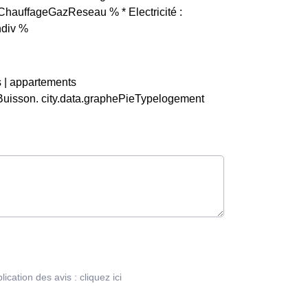
ChauffageGazReseau % * Electricité :
ndiv %
s | appartements
Buisson. city.data.graphePieTypelogement
blication des avis :
cliquez ici