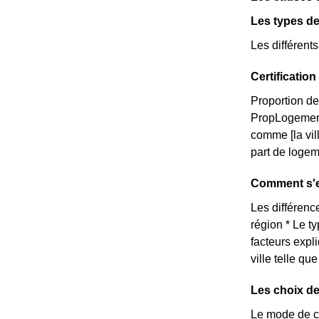
Les types de
Les différent
Certificatio
Proportion de
PropLogemen
comme [la vil
part de logem
Comment s'ex
Les différence
région * Le t
facteurs expl
ville telle q
Les choix de
Le mode de ch