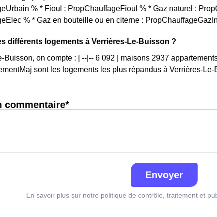
eUrbain % * Fioul : PropChauffageFioul % * Gaz naturel : Prop
eElec % * Gaz en bouteille ou en citerne : PropChauffageGazI
es différents logements à Verrières-Le-Buisson ?
e-Buisson, on compte : | --|-- 6 092 | maisons 2937 appartement
mentMaj sont les logements les plus répandus à Verrières-Le-
n commentaire*
Envoyer
En savoir plus sur notre politique de contrôle, traitement et pu