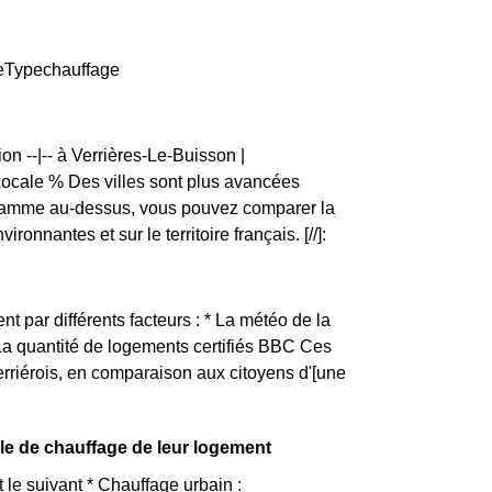
PieTypechauffage
n --|-- à Verrières-Le-Buisson |
ale % Des villes sont plus avancées
ogramme au-dessus, vous pouvez comparer la
nnantes et sur le territoire français. [//]:
nt par différents facteurs : * La météo de la
 La quantité de logements certifiés BBC Ces
erriérois, en comparaison aux citoyens d'[une
ale de chauffage de leur logement
le suivant * Chauffage urbain :