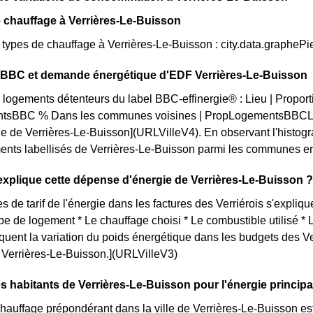
 chauffage à Verrières-Le-Buisson
s types de chauffage à Verrières-Le-Buisson : city.data.graphe
n BBC et demande énergétique d'EDF Verrières-Le-Buisson
 logements détenteurs du label BBC-effinergie® : Lieu | Proportio
tsBBC % Dans les communes voisines | PropLogementsBBCLoc
le de Verrières-Le-Buisson](URLVilleV4). En observant l'hist
ents labellisés de Verrières-Le-Buisson parmi les communes enviro
plique cette dépense d'énergie de Verrières-Le-Buisson ?
s de tarif de l'énergie dans les factures des Verriérois s'explique
ype de logement * Le chauffage choisi * Le combustible utilisé *
iquent la variation du poids énergétique dans les budgets des V
ue Verrières-Le-Buisson.](URLVilleV3)
s habitants de Verrières-Le-Buisson pour l'énergie princip
auffage prépondérant dans la ville de Verrières-Le-Buisson est 