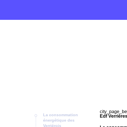
city_page_be
La consommation
Edf Verrière
énergétique des
Verriérois