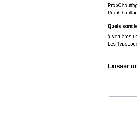
PropChauffag
PropChauffag
Quels sont l
à Verrières-L
Les TypeLoge
Laisser u