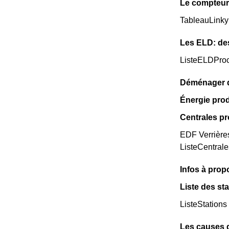
Le compteur 
TableauLinky
Les ELD: de
ListeELDPro
Déménager da
Énergie prod
Centrales pr
EDF Verrières
ListeCentral
Infos à prop
Liste des sta
ListeStations
Les causes 