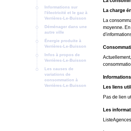
La consomma
Informations sur
La charge én
l'électricité et le gaz à
Verrières-Le-Buisson
La consommat
Déménager dans une
moyenne. En e
autre ville
d'informations
Énergie produite à
Verrières-Le-Buisson
Consommatio
Infos à propos de
Actuellement,
Verrières-Le-Buisson
consommation
Les causes de
variations de
Informations 
consommation à
Verrières-Le-Buisson
Les liens uti
Pas de lien ut
Les informat
ListeAgence