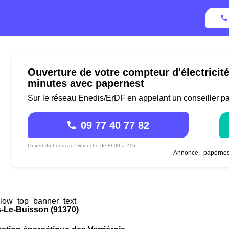
Ouverture de votre compteur d'électricit
minutes avec papernest
Sur le réseau Enedis/ErDF en appelant un conseiller p
09 77 40 77 82
Ouvert du Lundi au Dimanche de 8h00 à 21h
Annonce - papernes
low_top_banner_text
s-Le-Buisson (91370)