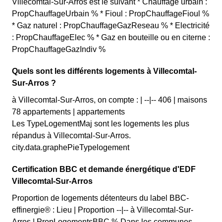
Villecomtal-Sur-Arros est le suivant * Chauffage urbain :
PropChauffageUrbain % * Fioul : PropChauffageFioul %
* Gaz naturel : PropChauffageGazReseau % * Electricité
: PropChauffageElec % * Gaz en bouteille ou en citerne :
PropChauffageGazIndiv %
Quels sont les différents logements à Villecomtal-
Sur-Arros ?
à Villecomtal-Sur-Arros, on compte : | --|-- 406 | maisons
78 appartements | appartements
Les TypeLogementMaj sont les logements les plus
répandus à Villecomtal-Sur-Arros.
city.data.graphePieTypelogement
Certification BBC et demande énergétique d'EDF
Villecomtal-Sur-Arros
Proportion de logements détenteurs du label BBC-
effinergie® : Lieu | Proportion --|-- à Villecomtal-Sur-
Arros | PropLogementsBBC % Dans les communes