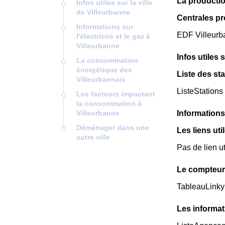
La productio
Infos utiles sur la ville
de Villeurbanne
Centrales pr
Informations sur
EDF Villeurba
l'électricité et le gaz à
Villeurbanne
Infos utiles 
La consommation
énergétique des
Liste des st
Villeurbannais
ListeStations
Les facteurs impactant
la consommation à
Villeurbanne
Informations 
Déménager dans une
Les liens uti
autre ville
Pas de lien ut
Le compteur 
TableauLinky
Les informat