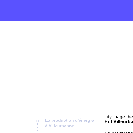
city_page_be
La production d'énergie
Edf Villeurb
à Villeurbanne