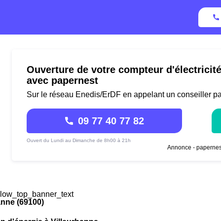
Ouverture de votre compteur d'électricit
avec papernest
Sur le réseau Enedis/ErDF en appelant un conseiller p
09 77 40 77 82
Ouvert du Lundi au Dimanche de 8h00 à 21h
Annonce - papernes
low_top_banner_text
anne (69100)