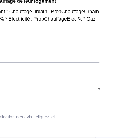
auffage de leur logement
vant * Chauffage urbain : PropChauffageUrbain
 * Electricité : PropChauffageElec % * Gaz
blication des avis :
cliquez ici