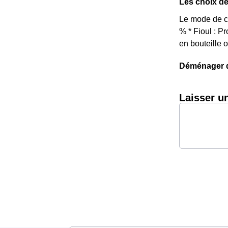
Les choix de
Le mode de ch
% * Fioul : 
en bouteille 
Déménager da
Laisser u