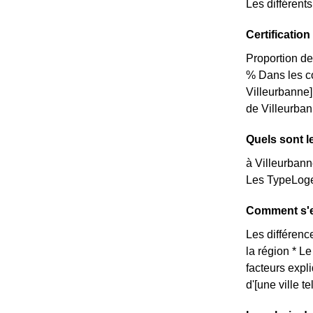
Les différent
Certificatio
Proportion de
% Dans les c
Villeurbanne]
de Villeurbann
Quels sont l
à Villeurbann
Les TypeLoge
Comment s'ex
Les différence
la région * L
facteurs expl
d'[une ville 