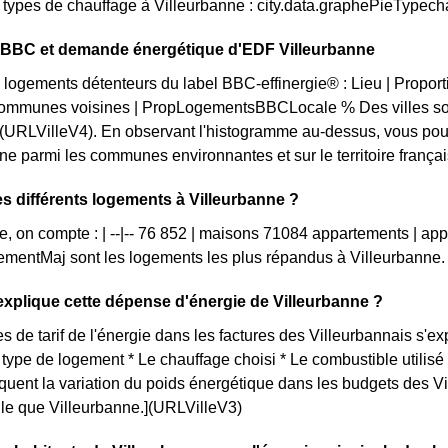
s types de chauffage à Villeurbanne : city.data.graphePieTypech
n BBC et demande énergétique d'EDF Villeurbanne
 logements détenteurs du label BBC-effinergie® : Lieu | Propor
ommunes voisines | PropLogementsBBCLocale % Des villes son
(URLVilleV4). En observant l'histogramme au-dessus, vous pou
e parmi les communes environnantes et sur le territoire français.
es différents logements à Villeurbanne ?
e, on compte : | --|-- 76 852 | maisons 71084 appartements | ap
mentMaj sont les logements les plus répandus à Villeurbanne.
plique cette dépense d'énergie de Villeurbanne ?
s de tarif de l'énergie dans les factures des Villeurbannais s'exp
e type de logement * Le chauffage choisi * Le combustible utilis
iquent la variation du poids énergétique dans les budgets des 
telle que Villeurbanne.](URLVilleV3)