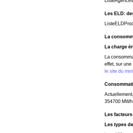
ListeAgence
Les ELD: de
ListeELDPro
La consomma
La charge én
La consommat
effet, sur un
le site du mi
Consommatio
Actuellement
354700 MWh d'
Les facteurs
Les types de