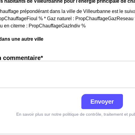
s habitants de Villeurbanne pour l'énergie principale de ch
auffage prépondérant dans la ville de Villeurbanne est le sui
PropChauffageFioul % * Gaz naturel : PropChauffageGazReseau %
ou en citerne : PropChauffageGazIndiv %
ns une autre ville
n commentaire*
Envoyer
En savoir plus sur notre politique de contrôle, traitement et pu