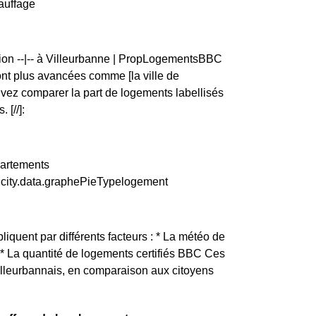
auffage
tion --|-- à Villeurbanne | PropLogementsBBC
t plus avancées comme [la ville de
vez comparer la part de logements labellisés
 [//]:
partements
 city.data.graphePieTypelogement
liquent par différents facteurs : * La météo de
é * La quantité de logements certifiés BBC Ces
Villeurbannais, en comparaison aux citoyens