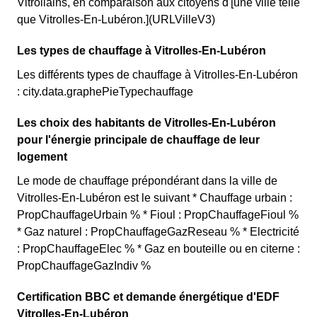
Vitrollains, en comparaison aux citoyens d'[une ville telle
que Vitrolles-En-Lubéron.](URLVilleV3)
Les types de chauffage à Vitrolles-En-Lubéron
Les différents types de chauffage à Vitrolles-En-Lubéron
: city.data.graphePieTypechauffage
Les choix des habitants de Vitrolles-En-Lubéron
pour l'énergie principale de chauffage de leur
logement
Le mode de chauffage prépondérant dans la ville de
Vitrolles-En-Lubéron est le suivant * Chauffage urbain :
PropChauffageUrbain % * Fioul : PropChauffageFioul %
* Gaz naturel : PropChauffageGazReseau % * Electricité
: PropChauffageElec % * Gaz en bouteille ou en citerne :
PropChauffageGazIndiv %
Certification BBC et demande énergétique d'EDF
Vitrolles-En-Lubéron