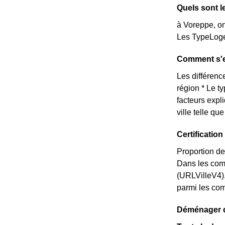
Quels sont l
à Voreppe, on
Les TypeLoge
Comment s'e
Les différence
région * Le t
facteurs expl
ville telle q
Certificati
Proportion de
Dans les com
(URLVilleV4)
parmi les comm
Déménager da