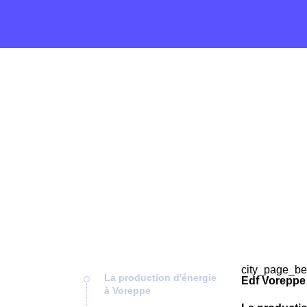
city_page_be
La production d'énergie
Edf Voreppe
à Voreppe