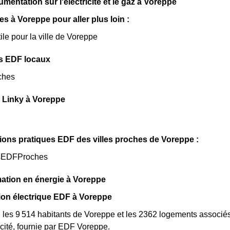
mentation sur l'électricité et le gaz à Voreppe
les à Voreppe pour aller plus loin :
ile pour la ville de Voreppe
s EDF locaux
ches
 Linky à Voreppe
ions pratiques EDF des villes proches de Voreppe :
sEDFProches
tion en énergie à Voreppe
n électrique EDF à Voreppe
, les 9 514 habitants de Voreppe et les 2362 logements associ
cité, fournie par EDF Voreppe.