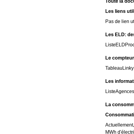
Toute la docu
Les liens uti
Pas de lien ut
Les ELD: de
ListeELDPro
Le compteur
TableauLinky
Les informat
ListeAgence
La consomma
Consommatio
Actuellement
MWh d'électri