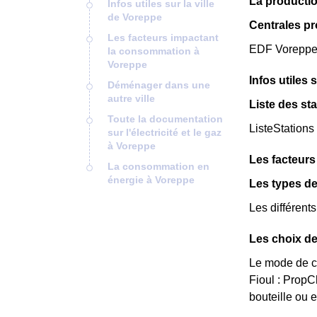
La productio
Infos utiles sur la ville
de Voreppe
Centrales p
Les facteurs impactant
EDF Voreppe d
la consommation à
Voreppe
Infos utiles 
Déménager dans une
autre ville
Liste des st
Toute la documentation
ListeStations
sur l'électricité et le gaz
à Voreppe
Les facteur
La consommation en
énergie à Voreppe
Les types d
Les différent
Les choix de
Le mode de ch
Fioul : Prop
bouteille ou 