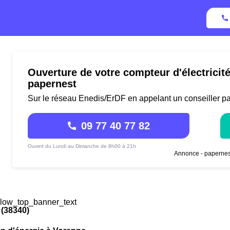
Ouverture de votre compteur d'électricit
papernest
Sur le réseau Enedis/ErDF en appelant un conseiller p
09 77 40 77 82
Ouvert du Lundi au Dimanche de 8h00 à 21h
Annonce - papernes
low_top_banner_text
 (38340)