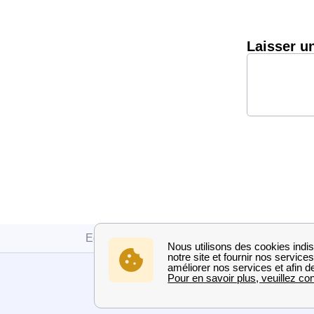
Laisser u
Edf
Isère
Voreppe