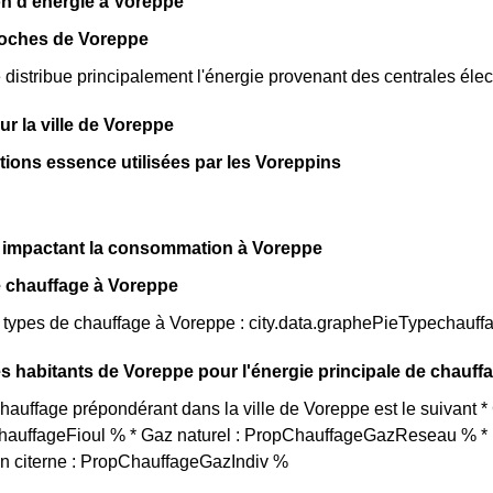
n d'énergie à Voreppe
roches de Voreppe
istribue principalement l'énergie provenant des centrales élec
sur la ville de Voreppe
ations essence utilisées par les Voreppins
s impactant la consommation à Voreppe
e chauffage à Voreppe
s types de chauffage à Voreppe : city.data.graphePieTypechauff
s habitants de Voreppe pour l'énergie principale de chauff
auffage prépondérant dans la ville de Voreppe est le suivant 
ChauffageFioul % * Gaz naturel : PropChauffageGazReseau % * E
en citerne : PropChauffageGazIndiv %