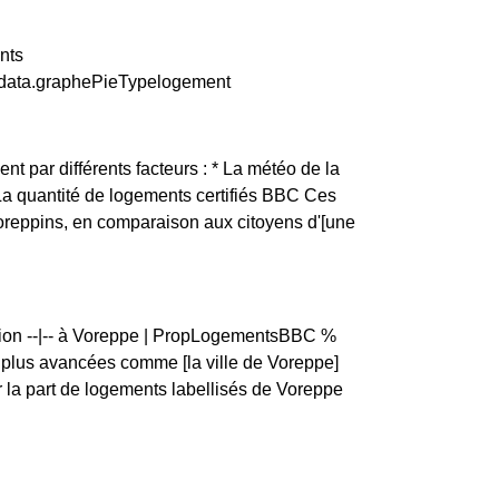
nts
y.data.graphePieTypelogement
nt par différents facteurs : * La météo de la
 La quantité de logements certifiés BBC Ces
Voreppins, en comparaison aux citoyens d'[une
rtion --|-- à Voreppe | PropLogementsBBC %
lus avancées comme [la ville de Voreppe]
la part de logements labellisés de Voreppe