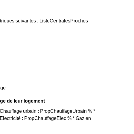
triques suivantes : ListeCentralesProches
age
age de leur logement
* Chauffage urbain : PropChauffageUrbain % *
lectricité : PropChauffageElec % * Gaz en