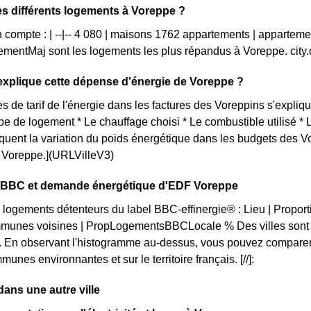
es différents logements à Voreppe ?
 compte : | --|-- 4 080 | maisons 1762 appartements | apparteme
mentMaj sont les logements les plus répandus à Voreppe. cit
xplique cette dépense d'énergie de Voreppe ?
s de tarif de l'énergie dans les factures des Voreppins s'explique
ype de logement * Le chauffage choisi * Le combustible utilisé *
iquent la variation du poids énergétique dans les budgets des 
ue Voreppe.](URLVilleV3)
on BBC et demande énergétique d'EDF Voreppe
 logements détenteurs du label BBC-effinergie® : Lieu | Propo
munes voisines | PropLogementsBBCLocale % Des villes sont p
. En observant l'histogramme au-dessus, vous pouvez comparer 
unes environnantes et sur le territoire français. [//]:
ns une autre ville