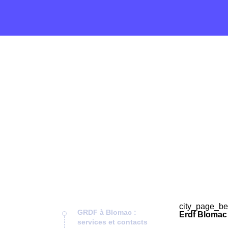
city_page_be
GRDF à Blomac :
Erdf Blomac 
services et contacts