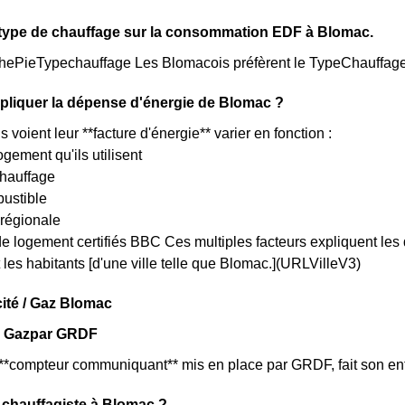
 type de chauffage sur la consommation EDF à Blomac.
aphePieTypechauffage Les Blomacois préfèrent le TypeChauffage
liquer la dépense d'énergie de Blomac ?
voient leur **facture d'énergie** varier en fonction :
ogement qu'ils utilisent
chauffage
bustible
 régionale
e logement certifiés BBC Ces multiples facteurs expliquent les 
 les habitants [d'une ville telle que Blomac.](URLVilleV3)
cité / Gaz Blomac
r Gazpar GRDF
 **compteur communiquant** mis en place par GRDF, fait son en
-chauffagiste à Blomac ?