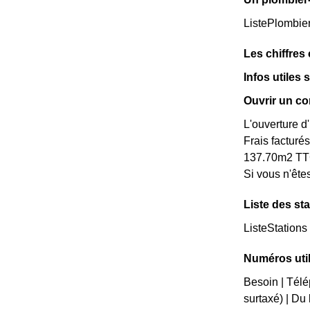
ListePlombie
Les chiffres
Infos utiles
Ouvrir un c
L'ouverture d
Frais facturé
137.70m2 T
Si vous n'êt
Liste des st
ListeStations
Numéros ut
Besoin | Télé
surtaxé) | Du