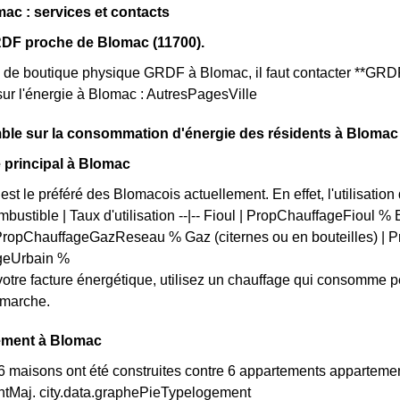
c : services et contacts
DF proche de Blomac (11700).
as de boutique physique GRDF à Blomac, il faut contacter **GRD
sur l'énergie à Blomac : AutresPagesVille
ble sur la consommation d'énergie des résidents à Blomac
 principal à Blomac
 est le préféré des Blomacois actuellement. En effet, l'utilisatio
mbustible | Taux d'utilisation --|-- Fioul | PropChauffageFioul %
 PropChauffageGazReseau % Gaz (citernes ou en bouteilles) | P
geUrbain %
votre facture énergétique, utilisez un chauffage qui consomme
émarche.
ement à Blomac
 maisons ont été construites contre 6 appartements appartemen
Maj. city.data.graphePieTypelogement