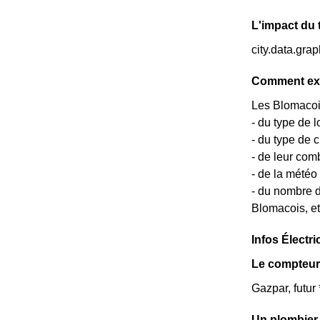
L'impact du
city.data.gr
Comment exp
Les Blomacois 
- du type de l
- du type de 
- de leur com
- de la météo
- du nombre d
Blomacois, et
Infos Électri
Le compteu
Gazpar, futur
Un plombier