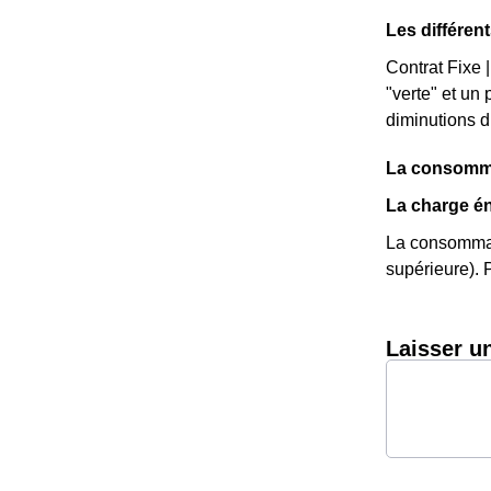
Les différen
Contrat Fixe |
"verte" et un
diminutions d
La consomma
La charge én
La consommat
supérieure). P
Laisser u