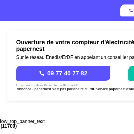
Ouverture de votre compteur d'électricit
papernest
Sur le réseau Enedis/ErDF en appelant un conseiller p
09 77 40 77 82
Ouvert du Lundi au Dimanche de 8h00 à 21h
Annonce - papernest n'est pas partenaire d'Erdf. Service papernest d'ouv
low_top_banner_text
(11700)