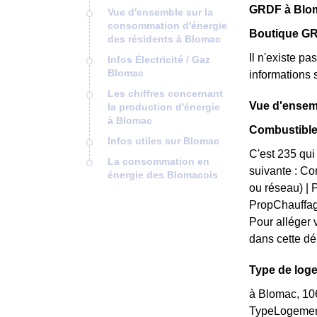
GRDF à Bloma
Vue d'ensemble sur la
consommation d'énergie
Boutique GR
des résidents à Blomac
Il n'existe p
Infos Électricité / Gaz
Blomac
informations 
Les chiffres concernant
Vue d'ensem
la production d'énergie
à Blomac
Combustible
Infos utiles sur Blomac
C'est 235 qui
La consommation en
suivante : Co
énergie des Blomacois
ou réseau) |
PropChauffa
Pour alléger 
dans cette d
Type de log
à Blomac, 106
TypeLogement