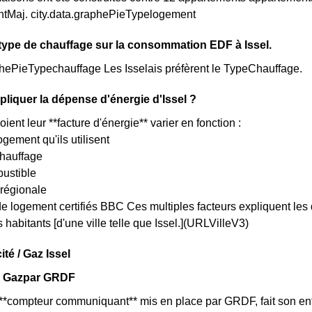
Maj. city.data.graphePieTypelogement
type de chauffage sur la consommation EDF à Issel.
phePieTypechauffage Les Isselais préfèrent le TypeChauffage.
iquer la dépense d'énergie d'Issel ?
oient leur **facture d'énergie** varier en fonction :
ogement qu'ils utilisent
chauffage
bustible
 régionale
e logement certifiés BBC Ces multiples facteurs expliquent les 
es habitants [d'une ville telle que Issel.](URLVilleV3)
ité / Gaz Issel
r Gazpar GRDF
 **compteur communiquant** mis en place par GRDF, fait son ent