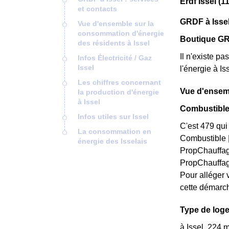
Erdf Issel (1
et contacts
GRDF à Issel
Vue d'ensemble sur la
consommation d'énergie
Boutique GRD
des résidents à Issel
Il n'existe p
Infos Électricité / Gaz
Issel
l'énergie à Is
Les chiffres concernant
Vue d'ensemb
la production d'énergie
à Issel
Combustible 
Infos utiles sur Issel
C'est 479 qui 
La consommation en
Combustible |
énergie des Isselais
PropChauffag
PropChauffa
Pour alléger 
cette démarc
Type de loge
à Issel, 224 