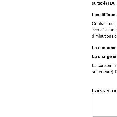
surtaxé) | Du
Les différen
Contrat Fixe |
"verte" et un
diminutions d
La consomma
La charge én
La consommat
supérieure). P
Laisser u