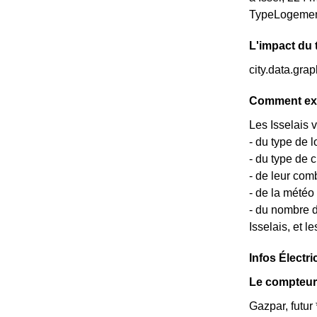
TypeLogement
L'impact du 
city.data.gra
Comment expl
Les Isselais v
- du type de l
- du type de 
- de leur com
- de la météo
- du nombre d
Isselais, et l
Infos Électric
Le compteu
Gazpar, futur