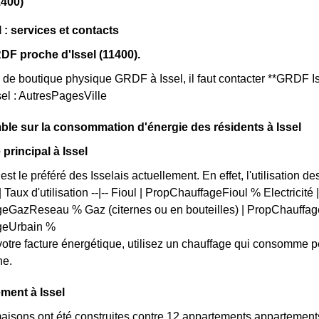
1400)
 : services et contacts
F proche d'Issel (11400).
as de boutique physique GRDF à Issel, il faut contacter **GRDF I
sel : AutresPagesVille
le sur la consommation d'énergie des résidents à Issel
principal à Issel
est le préféré des Isselais actuellement. En effet, l'utilisation de
 Taux d'utilisation --|-- Fioul | PropChauffageFioul % Electricit
eGazReseau % Gaz (citernes ou en bouteilles) | PropChauffage
geUrbain %
votre facture énergétique, utilisez un chauffage qui consomme 
he.
ment à Issel
maisons ont été construites contre 12 appartements appartements