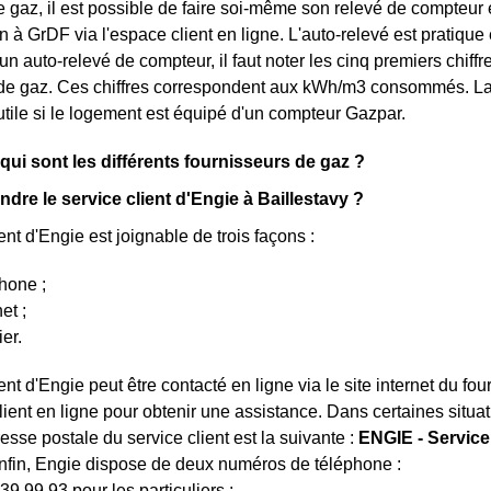
e gaz, il est possible de faire soi-même son relevé de compteur
à GrDF via l'espace client en ligne. L'auto-relevé est pratique 
un auto-relevé de compteur, il faut noter les cinq premiers chiffre
de gaz. Ces chiffres correspondent aux kWh/m3 consommés. La
tile si le logement est équipé d'un compteur Gazpar.
 qui sont les différents fournisseurs de gaz ?
dre le service client d'Engie à Baillestavy ?
ent d'Engie est joignable de trois façons :
hone ;
et ;
ier.
ent d'Engie peut être contacté en ligne via le site internet du fo
lient en ligne pour obtenir une assistance. Dans certaines situat
resse postale du service client est la suivante :
ENGIE - Service
fin, Engie dispose de deux numéros de téléphone :
39 99 93 pour les particuliers ;