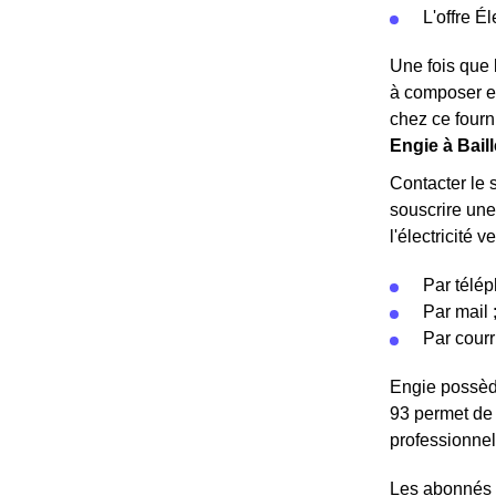
L'offre É
Une fois que l
à composer es
chez ce fourn
Engie à Bail
Contacter le 
souscrire une 
l'électricité 
Par télép
Par mail 
Par courr
Engie possède
93 permet de 
professionnel
Les abonnés E