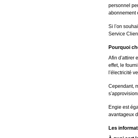
personnel per
abonnement ou
Si l'on souhai
Service Cli
Pourquoi cho
Afin d'attire
effet, le four
l'électricité 
Cependant, mê
s'approvision
Engie est éga
avantageux da
Les informat