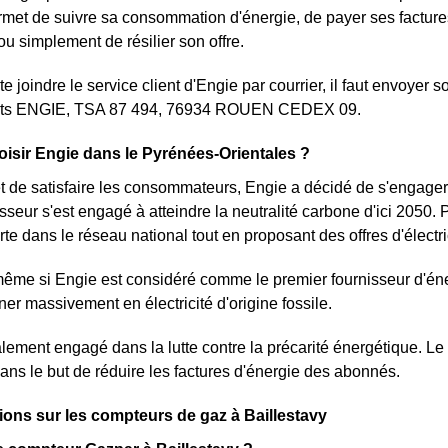
met de suivre sa consommation d'énergie, de payer ses factures
 simplement de résilier son offre.
te joindre le service client d'Engie par courrier, il faut envoyer
ents ENGIE, TSA 87 494, 76934 ROUEN CEDEX 09.
isir Engie dans le Pyrénées-Orientales ?
r et de satisfaire les consommateurs, Engie a décidé de s'engage
nisseur s'est engagé à atteindre la neutralité carbone d'ici 2050.
verte dans le réseau national tout en proposant des offres d'électri
me si Engie est considéré comme le premier fournisseur d'éner
ner massivement en électricité d'origine fossile.
lement engagé dans la lutte contre la précarité énergétique. Le f
ns le but de réduire les factures d'énergie des abonnés.
ions sur les compteurs de gaz à Baillestavy