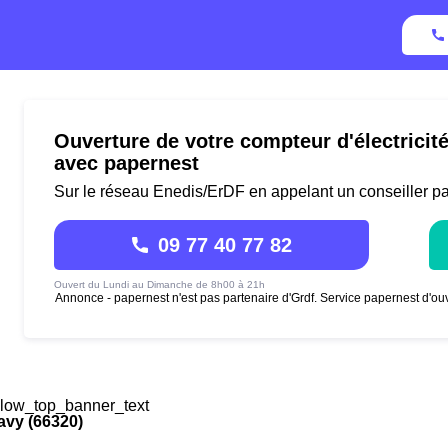
Ouverture de votre compteur d'électricité
avec papernest
Sur le réseau Enedis/ErDF en appelant un conseiller p
09 77 40 77 82
Ouvert du Lundi au Dimanche de 8h00 à 21h
Annonce - papernest n'est pas partenaire d'Grdf. Service papernest d'ouv
low_top_banner_text
tavy (66320)