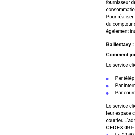
fournisseur d
consommation 
Pour réaliser 
du compteur 
également inu
Baillestavy :
Comment join
Le service cli
Par télép
Par intern
Par courr
Le service cli
leur espace c
courrier. L'ad
CEDEX 09
En
Le 09 69 