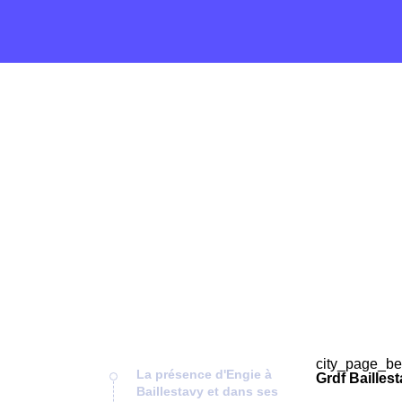
city_page_be
La présence d'Engie à
Grdf Bailles
Baillestavy et dans ses