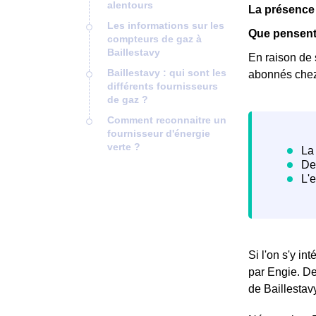
alentours
La présence 
Les informations sur les
Que pensent 
compteurs de gaz à
Baillestavy
En raison de 
Baillestavy : qui sont les
abonnés chez E
différents fournisseurs
de gaz ?
Comment reconnaitre un
fournisseur d'énergie
verte ?
Si l'on s'y in
par Engie. De
de Baillestav