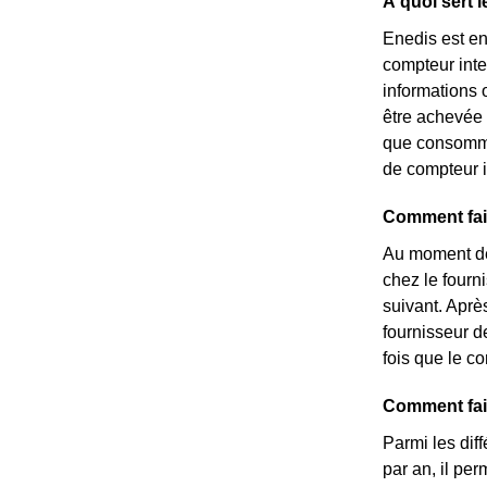
À quoi sert 
Enedis est en
compteur inte
informations o
être achevée
que consommat
de compteur i
Comment fai
Au moment de 
chez le fourni
suivant. Aprè
fournisseur d
fois que le co
Comment fair
Parmi les dif
par an, il pe