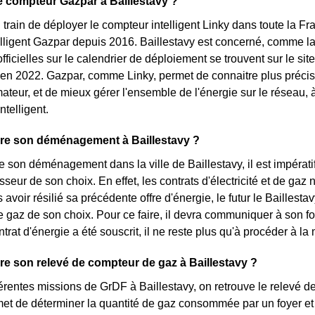
le compteur Gazpar à Baillestavy ?
 train de déployer le compteur intelligent Linky dans toute la 
lligent Gazpar depuis 2016. Baillestavy est concerné, comme la 
fficielles sur le calendrier de déploiement se trouvent sur le si
 en 2022. Gazpar, comme Linky, permet de connaitre plus préci
eur, et de mieux gérer l'ensemble de l'énergie sur le réseau, à
ntelligent.
re son déménagement à Baillestavy ?
son déménagement dans la ville de Baillestavy, il est impérat
sseur de son choix. En effet, les contrats d'électricité et de ga
s avoir résilié sa précédente offre d'énergie, le futur le Baille
e gaz de son choix. Pour ce faire, il devra communiquer à son f
ntrat d'énergie a été souscrit, il ne reste plus qu'à procéder à 
e son relevé de compteur de gaz à Baillestavy ?
férentes missions de GrDF à Baillestavy, on retrouve le relevé 
rmet de déterminer la quantité de gaz consommée par un foyer et 